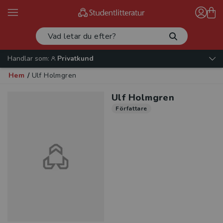
Handlar som:
Privatkund
Hem
/
Ulf Holmgren
Ulf Holmgren
Författare