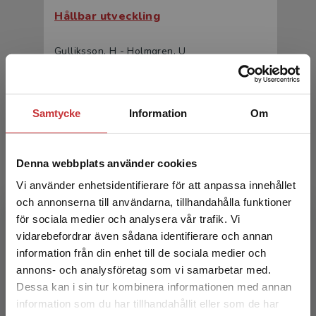
Hållbar utveckling
Gulliksson, H - Holmgren, U
411 kr
inkl. moms
Exkl. moms: 388 kr
Samtycke
Information
Om
Denna webbplats använder cookies
Vi använder enhetsidentifierare för att anpassa innehållet
och annonserna till användarna, tillhandahålla funktioner
för sociala medier och analysera vår trafik. Vi
Begränsad fraktregion
vidarebefordrar även sådana identifierare och annan
Att undervisa för hållbar utveckling
information från din enhet till de sociala medier och
annons- och analysföretag som vi samarbetar med.
Bränberg, Agneta, m.fl. (red.)
Dessa kan i sin tur kombinera informationen med annan
356 kr
inkl. moms
information som du har tillhandahållit eller som de har
Det verkar som att du besöker
Exkl. moms: 336 kr