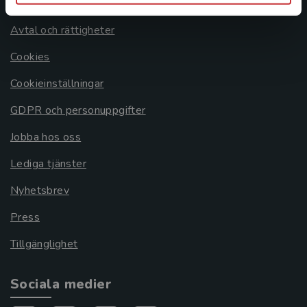
Om oss
Avtal och rättigheter
Cookies
Cookieinställningar
GDPR och personuppgifter
Jobba hos oss
Lediga tjänster
Nyhetsbrev
Press
Tillgänglighet
Sociala medier