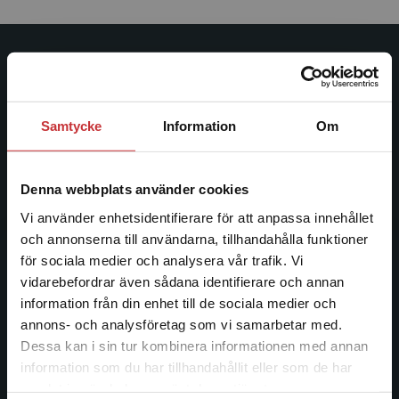
Studentlitteratur
Studentlitteratur grundades 1963 och är idag Sveriges
Samtycke
Information
Om
ledande utbildningsförlag. Med läromedel, kurslitteratur,
facklitteratur, utbildningar och digitala
informationstjänster i utbudet, finns Studentlitteratur med
Denna webbplats använder cookies
längs hela kunskapsresan.
Vi använder enhetsidentifierare för att anpassa innehållet
och annonserna till användarna, tillhandahålla funktioner
Kontakta oss
för sociala medier och analysera vår trafik. Vi
Begränsad fraktregion
vidarebefordrar även sådana identifierare och annan
Kontakta oss
information från din enhet till de sociala medier och
046-31 20 00
annons- och analysföretag som vi samarbetar med.
Dessa kan i sin tur kombinera informationen med annan
Postadress:
information som du har tillhandahållit eller som de har
Box 141
Det verkar som att du besöker
samlat in när du har använt deras tjänster.
studentlitteratur.se via en enhet utanför Sverige.