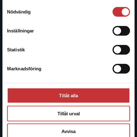
221 00 Lund
Samtyckesval
Vi erbjuder inte leveranser utanför Sverige. För
Nödvändig
Besöksadress:
att kunna slutföra ett köp måste
Åkergränden 1
leveransadressen vara i Sverige.
Läs mer
Inställningar
Kontakta kundservice
Kundservice
Statistik
Kontakta kundservice
Marknadsföring
Stäng
046-31 21 00
Frågor och svar
Köpvillkor
Tillåt alla
Systemkrav
Tillåt urval
Allmänna länkar
Avvisa