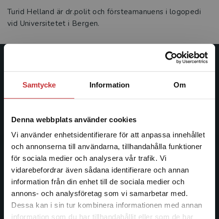
Turid Helland är dr.polit och försteamanuens i logopedi
vid Universitetet i Bergen.
Studentlitteratur
Samtycke
Information
Om
Studentlitteratur grundades 1963 och är idag Sveriges
ledande utbildningsförlag. Med läromedel, kurslitteratur,
facklitteratur, utbildningar och digitala
Denna webbplats använder cookies
informationstjänster i utbudet, finns Studentlitteratur med
Vi använder enhetsidentifierare för att anpassa innehållet
längs hela kunskapsresan.
och annonserna till användarna, tillhandahålla funktioner
för sociala medier och analysera vår trafik. Vi
Kontakta oss
Begränsad fraktregion
vidarebefordrar även sådana identifierare och annan
information från din enhet till de sociala medier och
Kontakta oss
annons- och analysföretag som vi samarbetar med.
Dessa kan i sin tur kombinera informationen med annan
046-31 20 00
information som du har tillhandahållit eller som de har