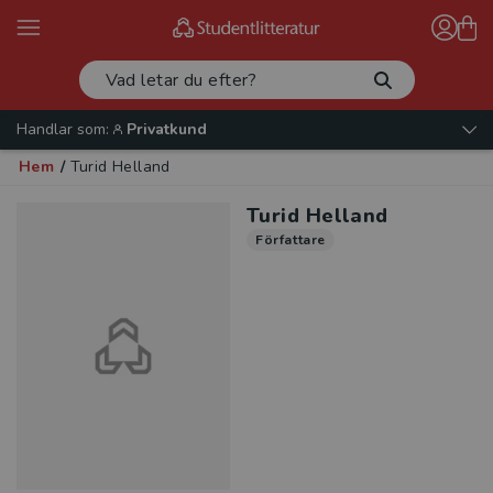
Handlar som:
Privatkund
Hem
/
Turid Helland
Turid Helland
Författare