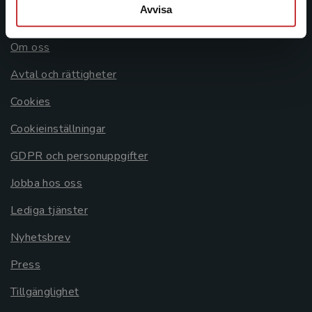
Avvisa
Allmänna länkar
Om oss
Avtal och rättigheter
Cookies
Cookieinställningar
GDPR och personuppgifter
Jobba hos oss
Lediga tjänster
Nyhetsbrev
Press
Tillgänglighet