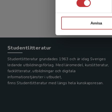
Avvisa
Studentlitteratur
Studentlitteratur grundades 1963 och är idag Sveriges
ledande utbildningsförlag. Med läromedel, kurslitteratur,
facklitteratur, utbildningar och digitala
informationstjänster i utbudet,
finns Studentlitteratur med längs hela kunskapsresan.