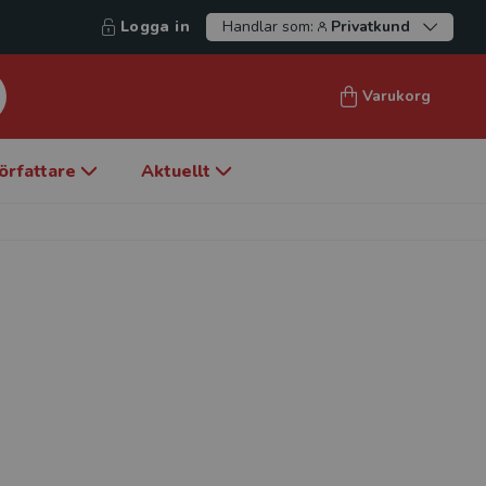
Logga in
Handlar som:
Privatkund
Varukorg
örfattare
Aktuellt