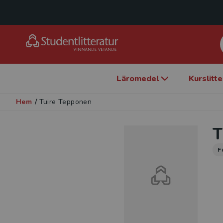
Läromedel
Kurslitt
Hem
/
Tuire Tepponen
T
F