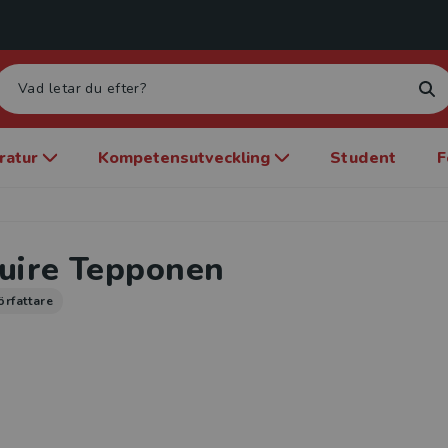
eratur
Kompetensutveckling
Student
F
uire Tepponen
örfattare