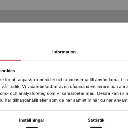
Produkter
Begränsad fraktregion
Statsbidrag läromedel
Information
cookies
e för att anpassa innehållet och annonserna till användarna, tillh
Det verkar som att du besöker studentlitteratur.se via en
vår trafik. Vi vidarebefordrar även sådana identifierare och anna
enhet utanför Sverige. Vi erbjuder inte leveranser utanför
nnons- och analysföretag som vi samarbetar med. Dessa kan i sin
Sverige. För att kunna slutföra ett köp måste
My First Magic Book
har tillhandahållit eller som de har samlat in när du har använt 
leveransadressen vara i Sverige.
Läs mer
Elevhäfte (10-pack)
Kontakta kundservice
Inställningar
Statistik
Tepponen, Tuire