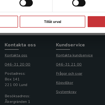
554 kr
inkl. moms
Exkl. moms: 523 kr
Stäng
Tillåt urval
Kontakta oss
Kundservice
Kontakta oss
Kontakta kundservice
046-31 20 00
046-31 21 00
Postadress:
Frågor och svar
Box 141
Köpvillkor
221 00 Lund
Systemkrav
Besöksadress:
Åkergränden 1