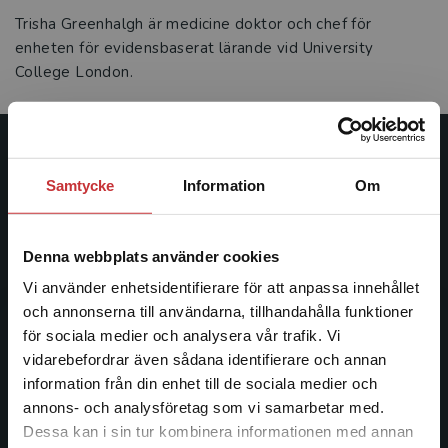
Trisha Greenhalgh är medicine doktor och chef för
enheten för evidensbaserat lärande vid University
College London.
Studentlitteratur
Samtycke
Information
Om
Studentlitteratur grundades 1963 och är idag Sveriges
ledande utbildningsförlag. Med läromedel, kurslitteratur,
Denna webbplats använder cookies
facklitteratur, utbildningar och digitala
informationstjänster i utbudet, finns Studentlitteratur med
Vi använder enhetsidentifierare för att anpassa innehållet
längs hela kunskapsresan.
och annonserna till användarna, tillhandahålla funktioner
för sociala medier och analysera vår trafik. Vi
Begränsad fraktregion
vidarebefordrar även sådana identifierare och annan
Kontakta oss
information från din enhet till de sociala medier och
Kontakta oss
annons- och analysföretag som vi samarbetar med.
Dessa kan i sin tur kombinera informationen med annan