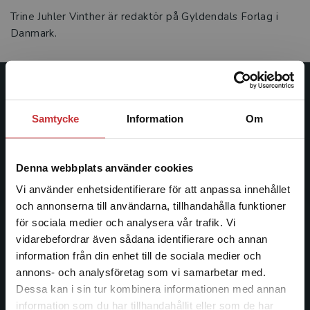
Trine Juhler Vinther är redaktör på Gyldendals Forlag i
Danmark.
Studentlitteratur
Samtycke
Information
Om
Studentlitteratur grundades 1963 och är idag Sveriges
ledande utbildningsförlag. Med läromedel, kurslitteratur,
facklitteratur, utbildningar och digitala
Denna webbplats använder cookies
informationstjänster i utbudet, finns Studentlitteratur med
Vi använder enhetsidentifierare för att anpassa innehållet
längs hela kunskapsresan.
och annonserna till användarna, tillhandahålla funktioner
för sociala medier och analysera vår trafik. Vi
Kontakta oss
Begränsad fraktregion
vidarebefordrar även sådana identifierare och annan
information från din enhet till de sociala medier och
Kontakta oss
annons- och analysföretag som vi samarbetar med.
Dessa kan i sin tur kombinera informationen med annan
046-31 20 00
information som du har tillhandahållit eller som de har