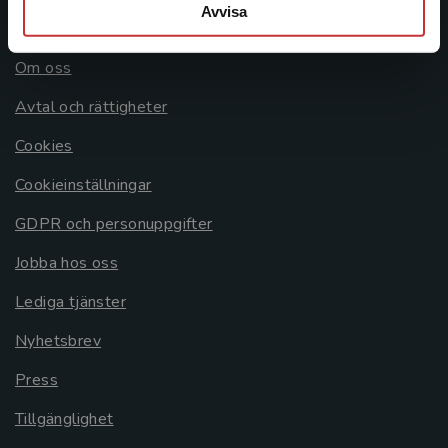
Avvisa
Allmänna länkar
Om oss
Avtal och rättigheter
Cookies
Cookieinställningar
GDPR och personuppgifter
Jobba hos oss
Lediga tjänster
Nyhetsbrev
Press
Tillgänglighet