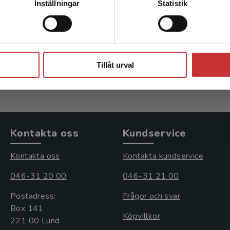
Gedde-Dahl, T - Øgreid, A
Inställningar
Statistik
Dahl, T - Øgreid, A K
r
inkl. moms
59 kr
inkl. moms
moms: 142 kr
Stäng
Exkl. moms: 56 kr
Tillåt urval
Kontakta oss
Kundservice
Kontakta oss
Kontakta kundservice
046-31 20 00
046-31 21 00
Postadress:
Frågor och svar
Box 141
Köpvillkor
221 00 Lund