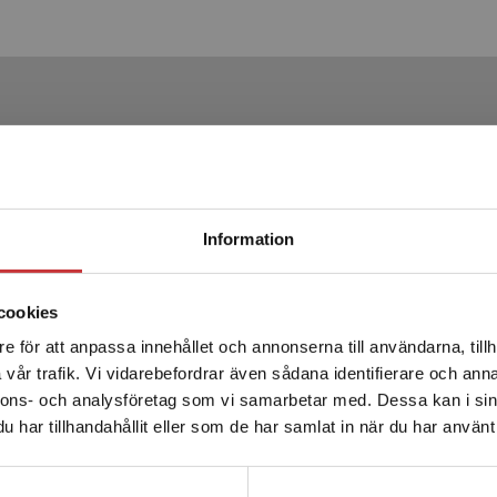
Produkter
Statsbidrag läromedel
Begränsad fraktregion
Information
cookies
e för att anpassa innehållet och annonserna till användarna, tillh
Det verkar som att du besöker studentlitteratur.se via en
vår trafik. Vi vidarebefordrar även sådana identifierare och anna
enhet utanför Sverige. Vi erbjuder inte leveranser utanför
nnons- och analysföretag som vi samarbetar med. Dessa kan i sin
Sverige. För att kunna slutföra ett köp måste
Skrivande pågår 5
Skrivande pågår 6 
har tillhandahållit eller som de har samlat in när du har använt 
leveransadressen vara i Sverige.
Läs mer
evpaket - Tryckt bok +
elevlicens 12 
ital elevlicens 36 mån
Kontakta kundservice