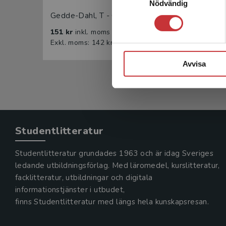
Nödvändig
Gedde-Dahl, T - Øgreid, A
Gedde-
151 kr
inkl. moms
151 k
Exkl. moms: 142 kr
Exkl. 
Avvisa
Studentlitteratur
Studentlitteratur grundades 1963 och är idag Sveriges
ledande utbildningsförlag. Med läromedel, kurslitteratur,
facklitteratur, utbildningar och digitala
informationstjänster i utbudet,
finns Studentlitteratur med längs hela kunskapsresan.