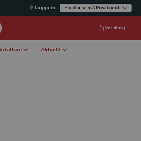
Logga in
Handlar som:
Privatkund
Varukorg
örfattare
Aktuellt