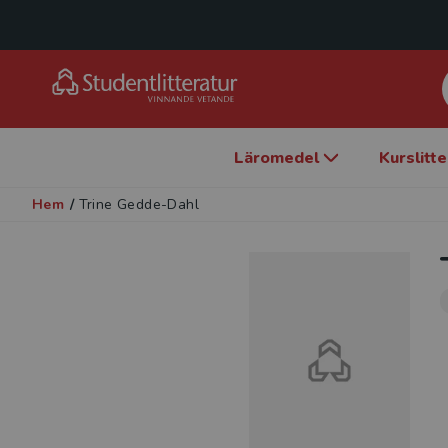
Läromedel
Kurslitt
Hem
/
Trine Gedde-Dahl