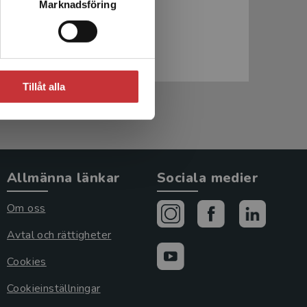
Gedde
Marknadsföring
59 kr
inkl. moms
59 kr
Exkl. moms: 56 kr
Exkl. 
Tillåt alla
Allmänna länkar
Sociala medier
Om oss
Avtal och rättigheter
Cookies
Cookieinställningar