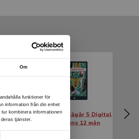
Om
andahålla funktioner för
n information från din enhet
 tur kombinera informationen
Digital
Skrivande pågår 5 Digital
Skr
deras tjänster.
mån
elevlicens 12 mån