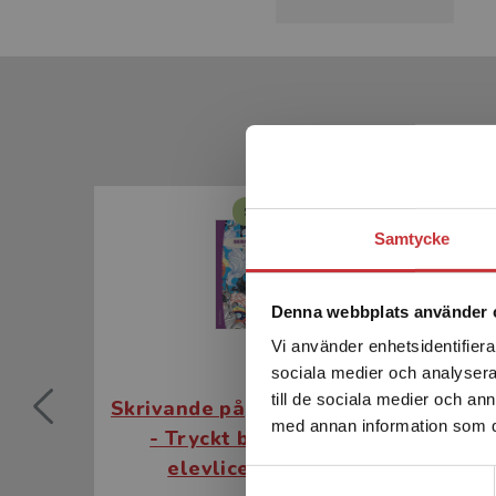
Statsbidrag läromedel
Samtycke
Denna webbplats använder 
Vi använder enhetsidentifierar
sociala medier och analysera 
till de sociala medier och a
Skrivande pågår 6 Elevpaket
med annan information som du 
- Tryckt bok + Digital
El
elevlicens 36 mån
Dig
Samtyckesval