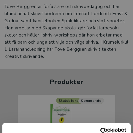
Tove Berggren är författare och skrivpedagog och har
bland annat skrivit böckerna om Lennart Lordi och Ernst &
Gudrun samt kapitelboken Spökdiktare och slottspoeter.
Hon arbetar med Skapande skola, gör författarbesök i
skolor och håller i skriv-workshops där hon arbetar med
att få barn och unga att vilja och våga skriva. I Krumelurkul
1 Lärarhandledning har Tove Berggren skrivit texten
Kreativt skrivande.
Produkter
Statsbidrag läromedel
Kommande