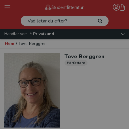
Handlar som:
Privatkund
Hem
/
Tove Berggren
Tove Berggren
Författare