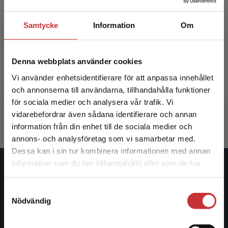
Samtycke
Information
Om
Krumelurkul F Lärarpaket -
Krume
Tryckt + Digital lärarlicens 36
Tryckt 
mån
Denna webbplats använder cookies
Vi använder enhetsidentifierare för att anpassa innehållet
Hyrefelt,Camilla m.fl.
Ekerstedt,
och annonserna till användarna, tillhandahålla funktioner
972 kr
inkl. moms
917 kr
ink
för sociala medier och analysera vår trafik. Vi
Exkl. moms: 917 kr
Exkl. moms
Begränsad fraktregion
vidarebefordrar även sådana identifierare och annan
information från din enhet till de sociala medier och
annons- och analysföretag som vi samarbetar med.
Dessa kan i sin tur kombinera informationen med annan
information som du har tillhandahållit eller som de har
Det verkar som att du besöker
Studentlitteratur
samlat in när du har använt deras tjänster.
studentlitteratur.se via en enhet utanför Sverige.
Samtyckesval
Vi erbjuder inte leveranser utanför Sverige. För
Studentlitteratur grundades 1963 och är idag Sveriges
Nödvändig
att kunna slutföra ett köp måste
ledande utbildningsförlag. Med läromedel, kurslitteratur,
leveransadressen vara i Sverige.
Läs mer
facklitteratur, utbildningar och digitala