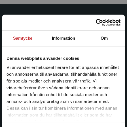
Studentlitteratur
Studentlitteratur grundades 1963 och är idag Sveriges
ledande utbildningsförlag. Med läromedel, kurslitteratur,
Samtycke
Information
Om
facklitteratur, utbildningar och digitala
informationstjänster i utbudet, finns Studentlitteratur med
längs hela kunskapsresan.
Denna webbplats använder cookies
Vi använder enhetsidentifierare för att anpassa innehållet
Kontakta oss
och annonserna till användarna, tillhandahålla funktioner
för sociala medier och analysera vår trafik. Vi
Begränsad fraktregion
Kontakta oss
vidarebefordrar även sådana identifierare och annan
information från din enhet till de sociala medier och
046-31 20 00
annons- och analysföretag som vi samarbetar med.
Dessa kan i sin tur kombinera informationen med annan
Postadress:
information som du har tillhandahållit eller som de har
Box 141
Det verkar som att du besöker
samlat in när du har använt deras tjänster.
221 00 Lund
studentlitteratur.se via en enhet utanför Sverige.