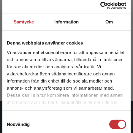
Samtycke
Information
Om
Krumelurkul F Otis och Luna
Krum
Högläsningsbok
Elevpake
Denna webbplats använder cookies
e
Vi använder enhetsidentifierare för att anpassa innehållet
Bengtsson, Torsten
och annonserna till användarna, tillhandahålla funktioner
Bengtsson,
för sociala medier och analysera vår trafik. Vi
370 kr
inkl. moms
316 kr
ink
Begränsad fraktregion
vidarebefordrar även sådana identifierare och annan
Exkl. moms: 349 kr
Exkl. moms
information från din enhet till de sociala medier och
annons- och analysföretag som vi samarbetar med.
Dessa kan i sin tur kombinera informationen med annan
information som du har tillhandahållit eller som de har
Det verkar som att du besöker
samlat in när du har använt deras tjänster.
studentlitteratur.se via en enhet utanför Sverige.
Studentlitteratur
Samtyckesval
Vi erbjuder inte leveranser utanför Sverige. För
Nödvändig
att kunna slutföra ett köp måste
Studentlitteratur grundades 1963 och är idag Sveriges