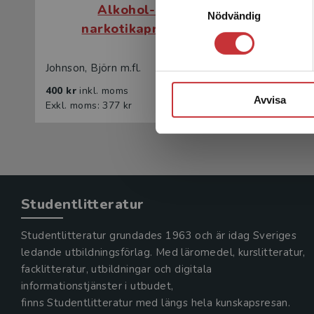
Alkohol- och
Nödvändig
narkotikaproblem
n
Johnson, Björn m.fl.
Johnson, B
400 kr
inkl. moms
250 kr
in
Avvisa
Exkl. moms: 377 kr
Exkl. mom
Studentlitteratur
Studentlitteratur grundades 1963 och är idag Sveriges
ledande utbildningsförlag. Med läromedel, kurslitteratur,
facklitteratur, utbildningar och digitala
informationstjänster i utbudet,
finns Studentlitteratur med längs hela kunskapsresan.