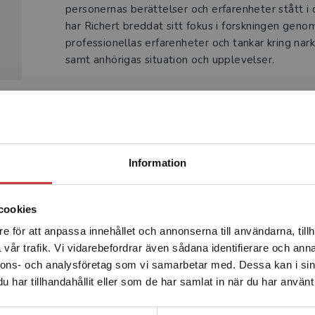
personernas berättelser och erfarenheter stått i
har Richert breddat sitt fokus i forskningen geno
professionellas erfarenheter och tankar kring na
samt anhörigas situation och upplevelser.
Produkter
Begränsad fraktregion
Information
cookies
e för att anpassa innehållet och annonserna till användarna, tillh
Det verkar som att du besöker studentlitteratur.se via en
vår trafik. Vi vidarebefordrar även sådana identifierare och anna
enhet utanför Sverige. Vi erbjuder inte leveranser utanför
nnons- och analysföretag som vi samarbetar med. Dessa kan i sin
Sverige. För att kunna slutföra ett köp måste
har tillhandahållit eller som de har samlat in när du har använt 
leveransadressen vara i Sverige.
Läs mer