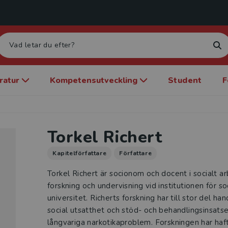
eratur
Kompetensutveckling
Student
F
Torkel Richert
Kapitelförfattare
Författare
Torkel Richert är socionom och docent i socialt 
forskning och undervisning vid institutionen för s
universitet. Richerts forskning har till stor del han
social utsatthet och stöd- och behandlingsinsats
långvariga narkotikaproblem. Forskningen har haf