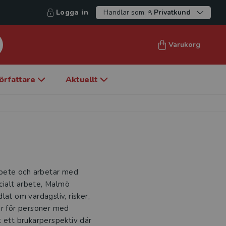
Logga in
Handlar som:
Privatkund
Varukorg
örfattare
Aktuellt
arbete och arbetar med
ocialt arbete, Malmö
dlat om vardagsliv, risker,
er för personer med
t ett brukarperspektiv där