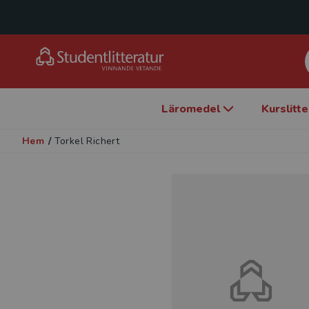
Läromedel
Kurslitt
Hem
/
Torkel Richert