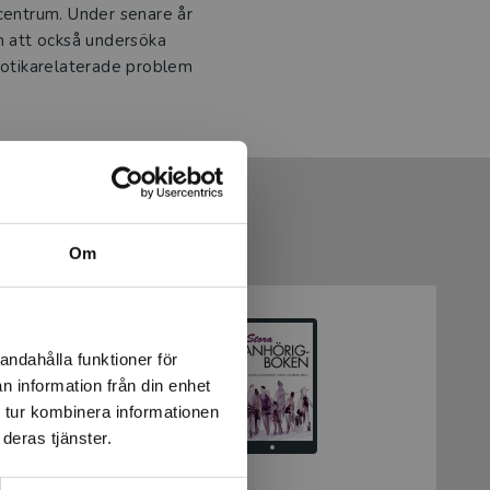
 centrum. Under senare år
m att också undersöka
rkotikarelaterade problem
Om
andahålla funktioner för
n information från din enhet
 tur kombinera informationen
deras tjänster.