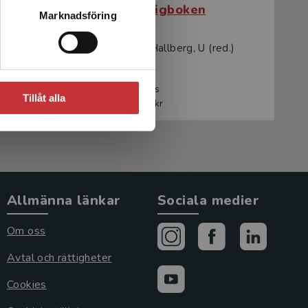
Stora anhörigboken
Marknadsföring
ed.)
Klingberg, G - Hallberg, U (red.)
285 kr
inkl. moms
Tillåt alla
Exkl. moms: 269 kr
Allmänna länkar
Sociala medier
Om oss
Avtal och rättigheter
Cookies