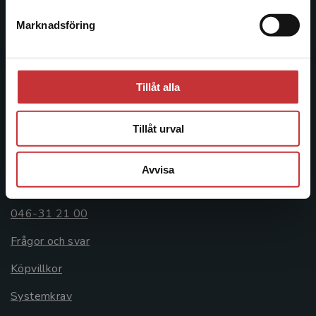
Postadress:
Marknadsföring
Stäng
Box 141
221 00 Lund
Besöksadress:
Tillåt alla
Åkergränden 1
Tillåt urval
Kundservice
Avvisa
Kontakta kundservice
046-31 21 00
Frågor och svar
Köpvillkor
Systemkrav