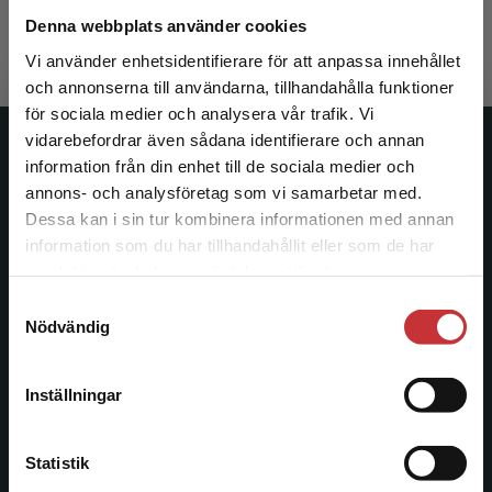
423 kr
inkl. moms
Denna webbplats använder cookies
Exkl. moms: 399 kr
Vi använder enhetsidentifierare för att anpassa innehållet
och annonserna till användarna, tillhandahålla funktioner
för sociala medier och analysera vår trafik. Vi
Begränsad fraktregion
vidarebefordrar även sådana identifierare och annan
Studentlitteratur
information från din enhet till de sociala medier och
annons- och analysföretag som vi samarbetar med.
Studentlitteratur grundades 1963 och är idag Sveriges
Dessa kan i sin tur kombinera informationen med annan
ledande utbildningsförlag. Med läromedel, kurslitteratur,
information som du har tillhandahållit eller som de har
Det verkar som att du besöker
facklitteratur, utbildningar och digitala
samlat in när du har använt deras tjänster.
studentlitteratur.se via en enhet utanför Sverige.
informationstjänster i utbudet, finns Studentlitteratur med
Samtyckesval
Vi erbjuder inte leveranser utanför Sverige. För
längs hela kunskapsresan.
Nödvändig
att kunna slutföra ett köp måste
leveransadressen vara i Sverige.
Läs mer
Kontakta oss
Inställningar
Kontakta kundservice
Kontakta oss
Statistik
046-31 20 00