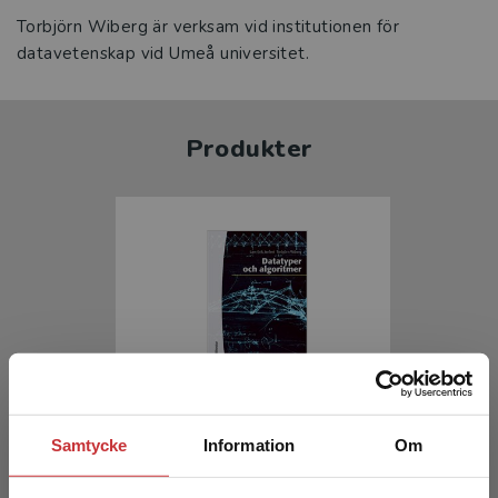
Torbjörn Wiberg är verksam vid institutionen för
datavetenskap vid Umeå universitet.
Produkter
Datatyper och algoritmer
Samtycke
Information
Om
Janlert, L-E - Wiberg, T