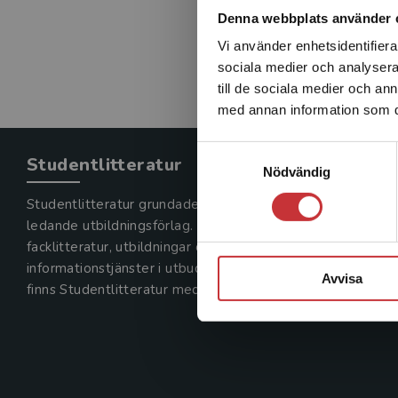
Denna webbplats använder 
Vi använder enhetsidentifierar
sociala medier och analysera 
till de sociala medier och a
med annan information som du 
Samtyckesval
Studentlitteratur
Nödvändig
Studentlitteratur grundades 1963 och är idag Sveriges
ledande utbildningsförlag. Med läromedel, kurslitteratur,
facklitteratur, utbildningar och digitala
informationstjänster i utbudet,
Avvisa
finns Studentlitteratur med längs hela kunskapsresan.