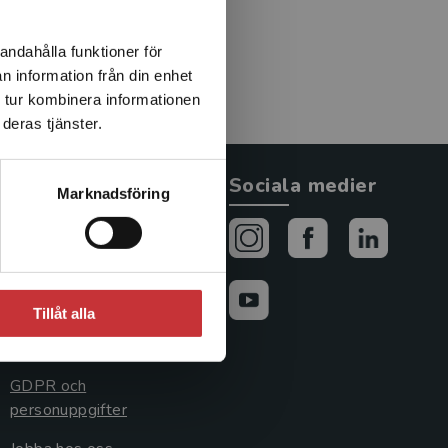
andahålla funktioner för
n information från din enhet
 tur kombinera informationen
deras tjänster.
Allmänna länkar
Sociala medier
Marknadsföring
Om oss
Avtal och rättigheter
Cookies
Tillåt alla
Cookieinställningar
GDPR och
personuppgifter