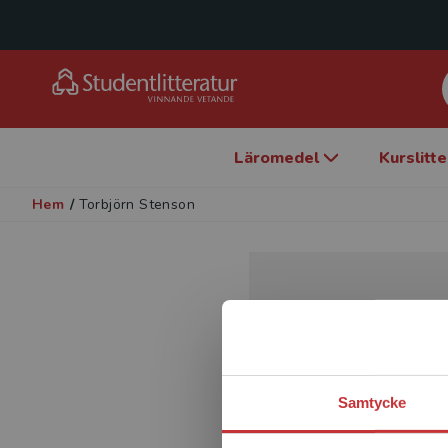
Läromedel
Kurslitt
Hem
/
Torbjörn Stenson
Samtycke