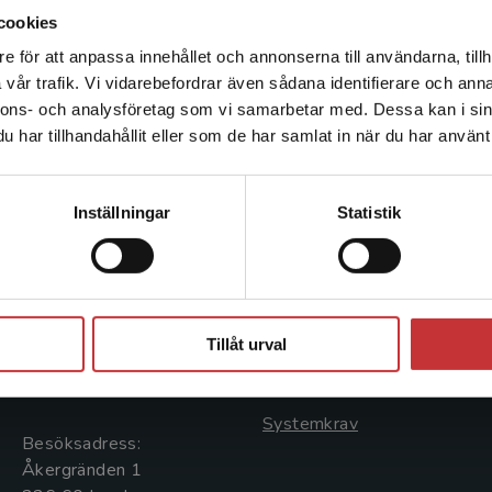
cookies
e för att anpassa innehållet och annonserna till användarna, tillh
Det verkar som att du besöker studentlitteratur.se via en
vår trafik. Vi vidarebefordrar även sådana identifierare och anna
enhet utanför Sverige. Vi erbjuder inte leveranser utanför
nnons- och analysföretag som vi samarbetar med. Dessa kan i sin
Sverige. För att kunna slutföra ett köp måste
har tillhandahållit eller som de har samlat in när du har använt 
leveransadressen vara i Sverige.
Läs mer
Kontakta kundservice
Kontakta oss
Kundservice
Inställningar
Statistik
Kontakta oss
Kontakta kundservice
046-31 20 00
046-31 21 00
Stäng
Postadress:
Frågor och svar
Tillåt urval
Box 141
Köpvillkor
221 00 Lund
Systemkrav
Besöksadress:
Åkergränden 1