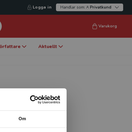
Logga in
Handlar som:
Privatkund
Varukorg
örfattare
Aktuellt
civilekonom med många års
Torbjörn undervisar på
rberedande program.
Om