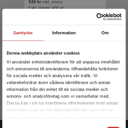
520 kr
inkl. moms
Exkl. moms: 491 kr
Samtycke
Information
Om
Denna webbplats använder cookies
Vi använder enhetsidentifierare för att anpassa innehållet
och annonserna till användarna, tillhandahålla funktioner
Linjär algebra med geometri
för sociala medier och analysera vår trafik. Vi
Begränsad fraktregion
vidarebefordrar även sådana identifierare och annan
Andersson, Lennart m.fl.
information från din enhet till de sociala medier och
466 kr
inkl. moms
annons- och analysföretag som vi samarbetar med.
Exkl. moms: 440 kr
Dessa kan i sin tur kombinera informationen med annan
information som du har tillhandahållit eller som de har
Det verkar som att du besöker
samlat in när du har använt deras tjänster.
studentlitteratur.se via en enhet utanför Sverige.
Samtyckesval
Vi erbjuder inte leveranser utanför Sverige. För