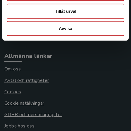
046-31 21 00
Tillåt urval
Frågor och svar
Köpvillkor
Avvisa
Systemkrav
Allmänna länkar
Om oss
Avtal och rättigheter
Cookies
Cookieinställningar
GDPR och personuppgifter
Jobba hos oss