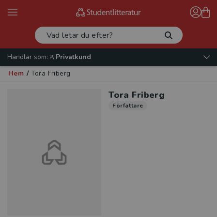
Handlar som:
Privatkund
Hem
/
Tora Friberg
Tora Friberg
Författare