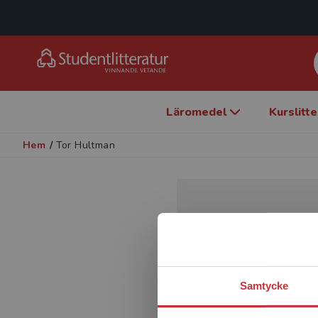
Läromedel
Kurslitt
Hem
/
Tor Hultman
Samtycke