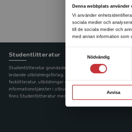
Denna webbplats använder 
Vi använder enhetsidentifierar
sociala medier och analysera 
till de sociala medier och a
med annan information som du 
Samtyckesval
Studentlitteratur
Nödvändig
Studentlitteratur grundades 1963 och är idag Sveriges
ledande utbildningsförlag. Med läromedel, kurslitteratur,
facklitteratur, utbildningar och digitala
informationstjänster i utbudet,
Avvisa
finns Studentlitteratur med längs hela kunskapsresan.