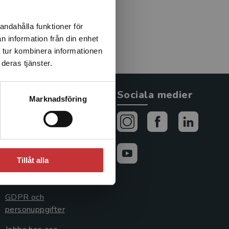
andahålla funktioner för
n information från din enhet
 tur kombinera informationen
deras tjänster.
Allmänna länkar
Sociala medier
Marknadsföring
Om oss
Avtal och rättigheter
Cookies
Tillåt alla
Cookieinställningar
GDPR och
personuppgifter