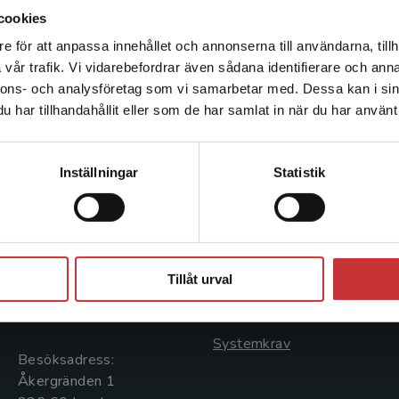
cookies
e för att anpassa innehållet och annonserna till användarna, tillh
Det verkar som att du besöker studentlitteratur.se via en
vår trafik. Vi vidarebefordrar även sådana identifierare och anna
enhet utanför Sverige. Vi erbjuder inte leveranser utanför
nnons- och analysföretag som vi samarbetar med. Dessa kan i sin
Sverige. För att kunna slutföra ett köp måste
har tillhandahållit eller som de har samlat in när du har använt 
leveransadressen vara i Sverige.
Läs mer
Kontakta kundservice
Kontakta oss
Kundservice
Inställningar
Statistik
Kontakta oss
Kontakta kundservice
046-31 20 00
046-31 21 00
Stäng
Postadress:
Frågor och svar
Tillåt urval
Box 141
Köpvillkor
221 00 Lund
Systemkrav
Besöksadress:
Åkergränden 1