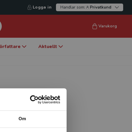
Logga in
Handlar som:
Privatkund
Varukorg
örfattare
Aktuellt
och docent i nordiska språk
rs skriftspråk kan man läsa
Om