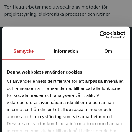
Tor Haug arbetar med utveckling av metoder för
projektstyrning, elektroniska processer och rutiner.
Studentlitteratur
Samtycke
Information
Om
Studentlitteratur grundades 1963 och är idag Sveriges
ledande utbildningsförlag. Med läromedel, kurslitteratur,
facklitteratur, utbildningar och digitala
Denna webbplats använder cookies
informationstjänster i utbudet, finns Studentlitteratur med
Vi använder enhetsidentifierare för att anpassa innehållet
längs hela kunskapsresan.
och annonserna till användarna, tillhandahålla funktioner
för sociala medier och analysera vår trafik. Vi
Kontakta oss
Begränsad fraktregion
vidarebefordrar även sådana identifierare och annan
information från din enhet till de sociala medier och
Kontakta oss
annons- och analysföretag som vi samarbetar med.
Dessa kan i sin tur kombinera informationen med annan
046-31 20 00
information som du har tillhandahållit eller som de har