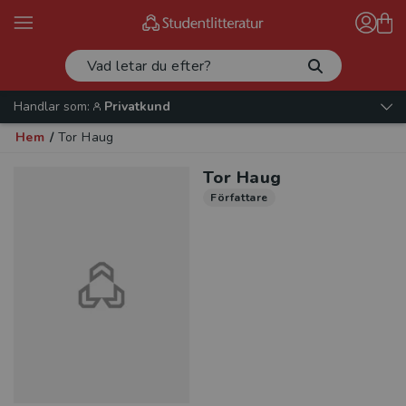
Handlar som:
Privatkund
Hem
/
Tor Haug
Tor Haug
Författare