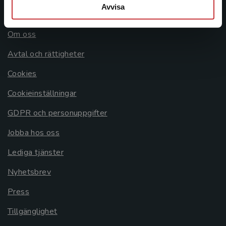
Avvisa
Allmänna länkar
Om oss
Avtal och rättigheter
Cookies
Cookieinställningar
GDPR och personuppgifter
Jobba hos oss
Lediga tjänster
Nyhetsbrev
Press
Tillgänglighet