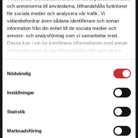
och annonserna till användarna, tillhandahålla funktioner
Studentlitteratur
för sociala medier och analysera vår trafik. Vi
Begränsad fraktregion
vidarebefordrar även sådana identifierare och annan
Studentlitteratur grundades 1963 och är idag Sveriges
information från din enhet till de sociala medier och
ledande utbildningsförlag. Med läromedel, kurslitteratur,
annons- och analysföretag som vi samarbetar med.
facklitteratur, utbildningar och digitala
Dessa kan i sin tur kombinera informationen med annan
informationstjänster i utbudet, finns Studentlitteratur med
information som du har tillhandahållit eller som de har
längs hela kunskapsresan.
Det verkar som att du besöker
samlat in när du har använt deras tjänster.
studentlitteratur.se via en enhet utanför Sverige.
Samtyckesval
Vi erbjuder inte leveranser utanför Sverige. För
Kontakta oss
Nödvändig
att kunna slutföra ett köp måste
leveransadressen vara i Sverige.
Läs mer
Kontakta oss
Inställningar
046-31 20 00
Kontakta kundservice
Postadress:
Statistik
Box 141
221 00 Lund
Marknadsföring
Stäng
Besöksadress: