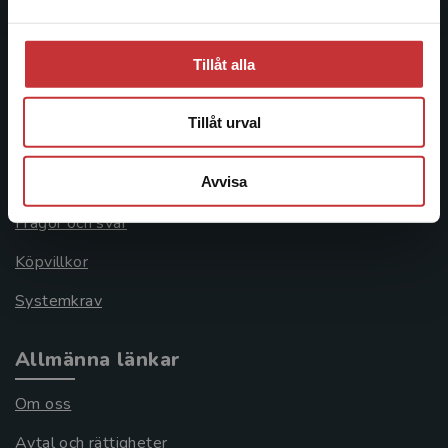
Åkergränden 1
Tillåt alla
Kundservice
Tillåt urval
Kontakta kundservice
Avvisa
046-31 21 00
Frågor och svar
Köpvillkor
Systemkrav
Allmänna länkar
Om oss
Avtal och rättigheter