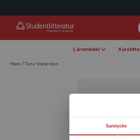
Läromedel
Kurslitt
Hem
/
Tony Waterston
Samtycke