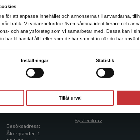
opinionsbildande arbetet för Royal College of Pa
cookies
och byggt upp dess pediatriska utbildningsprogr
e för att anpassa innehållet och annonserna till användarna, tillh
Det verkar som att du besöker studentlitteratur.se via en
palestinska territorierna.
vår trafik. Vi vidarebefordrar även sådana identifierare och anna
enhet utanför Sverige. Vi erbjuder inte leveranser utanför
nnons- och analysföretag som vi samarbetar med. Dessa kan i sin
Sverige. För att kunna slutföra ett köp måste
har tillhandahållit eller som de har samlat in när du har använt 
leveransadressen vara i Sverige.
Läs mer
Kontakta kundservice
Kontakta oss
Kundservice
Inställningar
Statistik
Kontakta oss
Kontakta kundservice
046-31 20 00
046-31 21 00
Stäng
Postadress:
Frågor och svar
Tillåt urval
Box 141
Köpvillkor
221 00 Lund
Systemkrav
Besöksadress:
Åkergränden 1