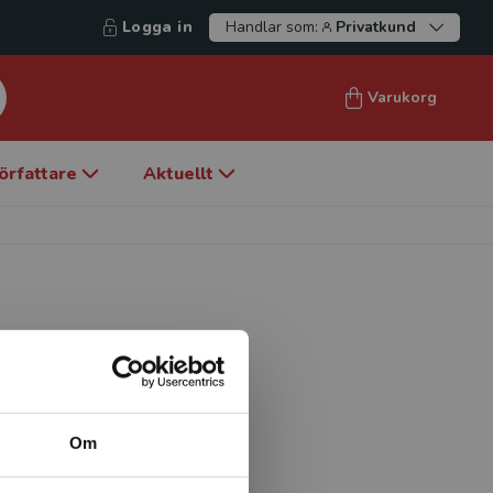
Logga in
Handlar som:
Privatkund
Varukorg
örfattare
Aktuellt
trik, bosatt i Newcastle
läkare i ett
tta familjer, efter att
Om
e i Zambia och Zimbabwe.
ttigdom. Han har lett det