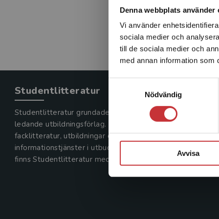
Denna webbplats använder 
Vi använder enhetsidentifierar
sociala medier och analysera 
till de sociala medier och a
med annan information som du 
Samtyckesval
Studentlitteratur
Nödvändig
Studentlitteratur grundades 1963 och är idag Sveriges
ledande utbildningsförlag. Med läromedel, kurslitteratur,
facklitteratur, utbildningar och digitala
informationstjänster i utbudet,
Avvisa
finns Studentlitteratur med längs hela kunskapsresan.