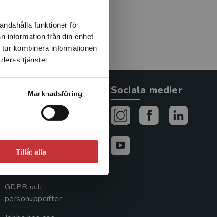
ediatrics and Child Health
am i de ockuperade
andahålla funktioner för
n information från din enhet
 tur kombinera informationen
deras tjänster.
Allmänna länkar
Sociala medier
Marknadsföring
Om oss
Avtal och rättigheter
Cookies
Tillåt alla
Cookieinställningar
GDPR och
personuppgifter