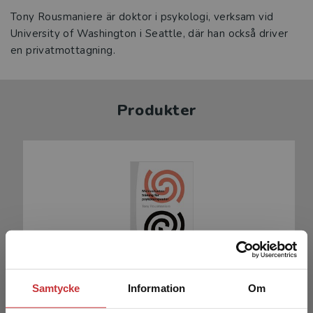
Tony Rousmaniere är doktor i psykologi, verksam vid
University of Washington i Seattle, där han också driver
en privatmottagning.
Produkter
Målmedveten träning för psykoterapeuter
Samtycke
Information
Om