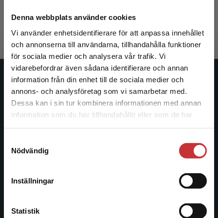
Rousmaniere, Tony
394 kr
inkl. moms
Denna webbplats använder cookies
Exkl. moms: 372 kr
Vi använder enhetsidentifierare för att anpassa innehållet
och annonserna till användarna, tillhandahålla funktioner
för sociala medier och analysera vår trafik. Vi
Begränsad fraktregion
vidarebefordrar även sådana identifierare och annan
information från din enhet till de sociala medier och
Studentlitteratur
annons- och analysföretag som vi samarbetar med.
Dessa kan i sin tur kombinera informationen med annan
Studentlitteratur grundades 1963 och är idag Sveriges
information som du har tillhandahållit eller som de har
ledande utbildningsförlag. Med läromedel, kurslitteratur,
Det verkar som att du besöker
samlat in när du har använt deras tjänster.
facklitteratur, utbildningar och digitala
studentlitteratur.se via en enhet utanför Sverige.
informationstjänster i utbudet, finns Studentlitteratur med
Samtyckesval
Vi erbjuder inte leveranser utanför Sverige. För
Nödvändig
längs hela kunskapsresan.
att kunna slutföra ett köp måste
leveransadressen vara i Sverige.
Läs mer
Kontakta oss
Inställningar
Kontakta kundservice
Kontakta oss
Statistik