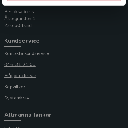
Besöksadress:
Åkergränden 1
Kundservice
Kontakta kundservice
046-31 21 00
Frågor och svar
Köpvillkor
Systemkrav
Allmänna länkar
Om oss