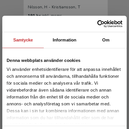
Nilsson, H - Kristiansson, T
191 kr
inkl. moms
Exkl. moms: 180 kr
Samtycke
Information
Om
Denna webbplats använder cookies
Vi använder enhetsidentifierare för att anpassa innehållet
och annonserna till användarna, tillhandahålla funktioner
för sociala medier och analysera vår trafik. Vi
Katastrofmedicinsk beredskap
Begränsad fraktregion
vidarebefordrar även sådana identifierare och annan
information från din enhet till de sociala medier och
Nilsson, H - Kristiansson, T
annons- och analysföretag som vi samarbetar med.
306 kr
inkl. moms
Dessa kan i sin tur kombinera informationen med annan
Exkl. moms: 289 kr
information som du har tillhandahållit eller som de har
Det verkar som att du besöker
samlat in när du har använt deras tjänster.
studentlitteratur.se via en enhet utanför Sverige.