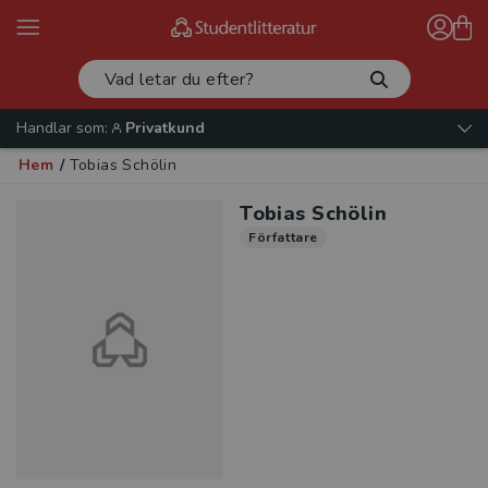
Handlar som:
Privatkund
Hem
/
Tobias Schölin
Tobias Schölin
Författare