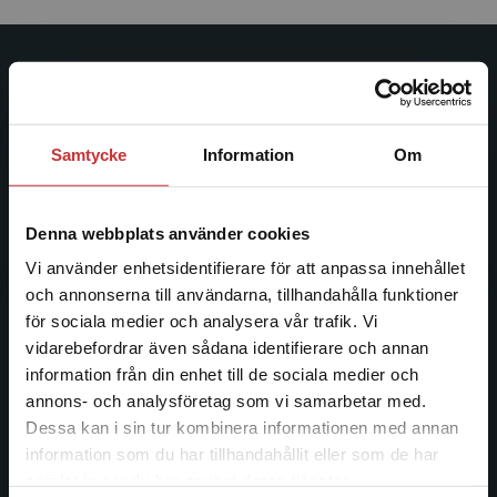
Studentlitteratur
Studentlitteratur grundades 1963 och är idag Sveriges
Samtycke
Information
Om
ledande utbildningsförlag. Med läromedel, kurslitteratur,
facklitteratur, utbildningar och digitala
informationstjänster i utbudet, finns Studentlitteratur med
Denna webbplats använder cookies
längs hela kunskapsresan.
Vi använder enhetsidentifierare för att anpassa innehållet
och annonserna till användarna, tillhandahålla funktioner
Kontakta oss
för sociala medier och analysera vår trafik. Vi
Begränsad fraktregion
vidarebefordrar även sådana identifierare och annan
Kontakta oss
information från din enhet till de sociala medier och
046-31 20 00
annons- och analysföretag som vi samarbetar med.
Dessa kan i sin tur kombinera informationen med annan
Postadress:
information som du har tillhandahållit eller som de har
Box 141
Det verkar som att du besöker
samlat in när du har använt deras tjänster.
221 00 Lund
studentlitteratur.se via en enhet utanför Sverige.