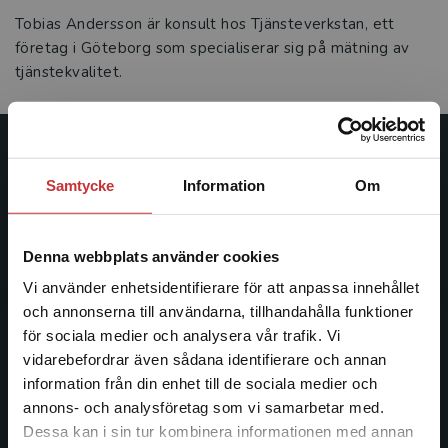
Tobias Andersson är konsult hos Tjänsteverkstan, ett
företag i Göteborg som specialiserar sig på mätning av
tjänstekvalitet.
Studentlitteratur
Samtycke
Information
Om
Studentlitteratur grundades 1963 och är idag Sveriges
ledande utbildningsförlag. Med läromedel, kurslitteratur,
Denna webbplats använder cookies
facklitteratur, utbildningar och digitala
informationstjänster i utbudet, finns Studentlitteratur med
Vi använder enhetsidentifierare för att anpassa innehållet
längs hela kunskapsresan.
och annonserna till användarna, tillhandahålla funktioner
för sociala medier och analysera vår trafik. Vi
Begränsad fraktregion
vidarebefordrar även sådana identifierare och annan
Kontakta oss
information från din enhet till de sociala medier och
Kontakta oss
annons- och analysföretag som vi samarbetar med.
Dessa kan i sin tur kombinera informationen med annan