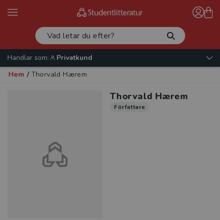
Handlar som:
Privatkund
Hem
/
Thorvald Hærem
Thorvald Hærem
Författare