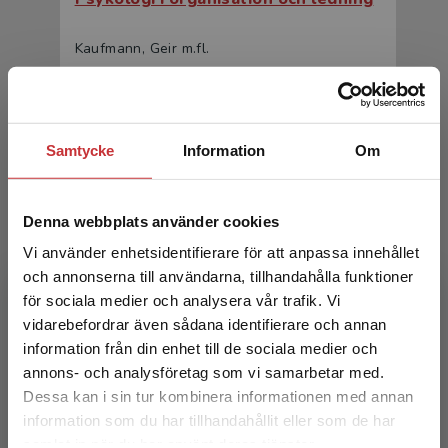
Kaufmann, Geir m.fl.
417 kr
inkl. moms
Exkl. moms: 393 kr
Samtycke
Information
Om
Denna webbplats använder cookies
Vi använder enhetsidentifierare för att anpassa innehållet
och annonserna till användarna, tillhandahålla funktioner
för sociala medier och analysera vår trafik. Vi
Begränsad fraktregion
Psykologi i organisation och ledning
vidarebefordrar även sådana identifierare och annan
information från din enhet till de sociala medier och
Kaufmann, Geir m.fl.
annons- och analysföretag som vi samarbetar med.
Dessa kan i sin tur kombinera informationen med annan
655 kr
inkl. moms
information som du har tillhandahållit eller som de har
Exkl. moms: 618 kr
Det verkar som att du besöker
samlat in när du har använt deras tjänster.