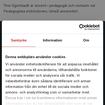
Thor Egerbladh är docent i pedagogik och verksam vid
Pedagogiska institutionen, Umeå universitet.
Studentlitteratur
Samtycke
Information
Om
Studentlitteratur grundades 1963 och är idag Sveriges
ledande utbildningsförlag. Med läromedel, kurslitteratur,
facklitteratur, utbildningar och digitala
Denna webbplats använder cookies
informationstjänster i utbudet, finns Studentlitteratur med
Vi använder enhetsidentifierare för att anpassa innehållet
längs hela kunskapsresan.
och annonserna till användarna, tillhandahålla funktioner
för sociala medier och analysera vår trafik. Vi
Kontakta oss
Begränsad fraktregion
vidarebefordrar även sådana identifierare och annan
information från din enhet till de sociala medier och
Kontakta oss
annons- och analysföretag som vi samarbetar med.
Dessa kan i sin tur kombinera informationen med annan
046-31 20 00
information som du har tillhandahållit eller som de har