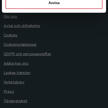
Avvisa
Allmänna länkar
Om oss
Avtal och rättigheter
Cookies
Cookieinställningar
GDPR och personuppgifter
Jobba hos oss
Lediga tjänster
Nyhetsbrev
Press
Tillgänglighet