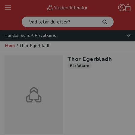
Handlar som:
Privatkund
Hem
/
Thor Egerbladh
Thor Egerbladh
Författare