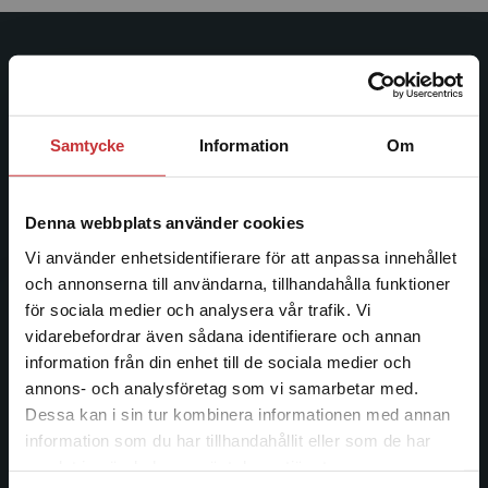
Studentlitteratur
Studentlitteratur grundades 1963 och är idag Sveriges
ledande utbildningsförlag. Med läromedel, kurslitteratur,
Samtycke
Information
Om
facklitteratur, utbildningar och digitala
informationstjänster i utbudet, finns Studentlitteratur med
längs hela kunskapsresan.
Denna webbplats använder cookies
Vi använder enhetsidentifierare för att anpassa innehållet
Kontakta oss
och annonserna till användarna, tillhandahålla funktioner
för sociala medier och analysera vår trafik. Vi
Begränsad fraktregion
Kontakta oss
vidarebefordrar även sådana identifierare och annan
information från din enhet till de sociala medier och
046-31 20 00
annons- och analysföretag som vi samarbetar med.
Dessa kan i sin tur kombinera informationen med annan
Postadress:
information som du har tillhandahållit eller som de har
Box 141
Det verkar som att du besöker
samlat in när du har använt deras tjänster.
221 00 Lund
studentlitteratur.se via en enhet utanför Sverige.