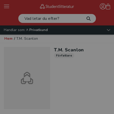
Handlar som:
Privatkund
Hem
/
T.M. Scanlon
T.M. Scanlon
Författare