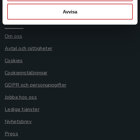
Systemkrav
Avvisa
Allmänna länkar
Om oss
Avtal och rättigheter
Cookies
Cookieinställningar
GDPR och personuppgifter
Jobba hos oss
Lediga tjänster
Nyhetsbrev
Press