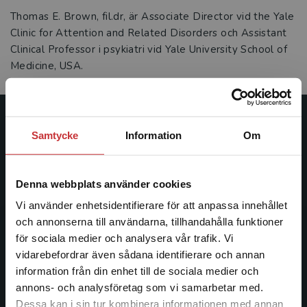
Thomas E. Brown, fil.dr, är Associate Director vid the Yale
Clinic for Attention and Related Disorders och Assistant
Clinical Professor i psykiatri vid Yale University School of
Medicine, USA.
Studentlitteratur
Samtycke
Information
Om
Studentlitteratur grundades 1963 och är idag Sveriges
ledande utbildningsförlag. Med läromedel, kurslitteratur,
Denna webbplats använder cookies
facklitteratur, utbildningar och digitala
Vi använder enhetsidentifierare för att anpassa innehållet
informationstjänster i utbudet, finns Studentlitteratur med
och annonserna till användarna, tillhandahålla funktioner
längs hela kunskapsresan.
för sociala medier och analysera vår trafik. Vi
Begränsad fraktregion
vidarebefordrar även sådana identifierare och annan
Kontakta oss
information från din enhet till de sociala medier och
annons- och analysföretag som vi samarbetar med.
Kontakta oss
Dessa kan i sin tur kombinera informationen med annan