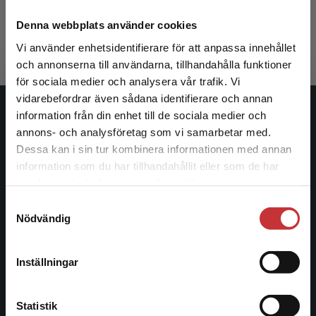
Karterud, Sigmund m.fl.
613 kr
inkl. moms
Denna webbplats använder cookies
Exkl. moms: 578 kr
Vi använder enhetsidentifierare för att anpassa innehållet
och annonserna till användarna, tillhandahålla funktioner
för sociala medier och analysera vår trafik. Vi
Begränsad fraktregion
vidarebefordrar även sådana identifierare och annan
information från din enhet till de sociala medier och
Studentlitteratur
annons- och analysföretag som vi samarbetar med.
Dessa kan i sin tur kombinera informationen med annan
Studentlitteratur grundades 1963 och är idag Sveriges
information som du har tillhandahållit eller som de har
ledande utbildningsförlag. Med läromedel, kurslitteratur,
Det verkar som att du besöker
samlat in när du har använt deras tjänster.
facklitteratur, utbildningar och digitala
studentlitteratur.se via en enhet utanför Sverige.
informationstjänster i utbudet, finns Studentlitteratur med
Samtyckesval
Vi erbjuder inte leveranser utanför Sverige. För
Nödvändig
längs hela kunskapsresan.
att kunna slutföra ett köp måste
leveransadressen vara i Sverige.
Läs mer
Kontakta oss
Inställningar
Kontakta kundservice
Kontakta oss
Statistik