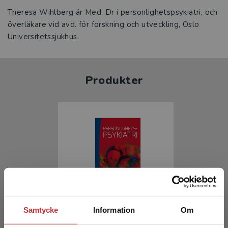
Theresa Wihlberg är Med. Dr i personlighetspsykiatri, och
överläkare vid avd. för forskning och utveckling, Oslo
Universitetssjukhus.
Produkter
Personlighetspsykiatri
Samtycke
Information
Om