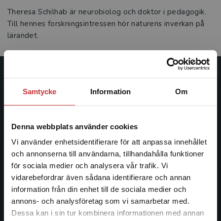
Theresa Schilhab är neurobiolog och doktor i pedagogik.
Till hennes forskningsintressen hör naturens inverkan på
lärandet.
Studentlitteratur
Samtycke
Information
Om
Studentlitteratur grundades 1963 och är idag Sveriges
ledande utbildningsförlag. Med läromedel, kurslitteratur,
Denna webbplats använder cookies
facklitteratur, utbildningar och digitala
informationstjänster i utbudet, finns Studentlitteratur med
Vi använder enhetsidentifierare för att anpassa innehållet
längs hela kunskapsresan.
och annonserna till användarna, tillhandahålla funktioner
för sociala medier och analysera vår trafik. Vi
Begränsad fraktregion
vidarebefordrar även sådana identifierare och annan
Kontakta oss
information från din enhet till de sociala medier och
Kontakta oss
annons- och analysföretag som vi samarbetar med.
Dessa kan i sin tur kombinera informationen med annan