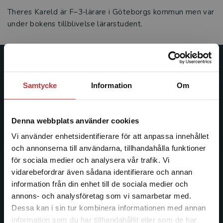
Theres Kareld är F–3-lärare i Göteborgs kommun men var
under bokens tillblivelse lärarstudent.
Studentlitteratur
Samtycke
Information
Om
Studentlitteratur grundades 1963 och är idag Sveriges
ledande utbildningsförlag. Med läromedel, kurslitteratur,
facklitteratur, utbildningar och digitala
Denna webbplats använder cookies
informationstjänster i utbudet, finns Studentlitteratur med
Vi använder enhetsidentifierare för att anpassa innehållet
längs hela kunskapsresan.
och annonserna till användarna, tillhandahålla funktioner
för sociala medier och analysera vår trafik. Vi
Kontakta oss
Begränsad fraktregion
vidarebefordrar även sådana identifierare och annan
information från din enhet till de sociala medier och
Kontakta oss
annons- och analysföretag som vi samarbetar med.
Dessa kan i sin tur kombinera informationen med annan
046-31 20 00
information som du har tillhandahållit eller som de har