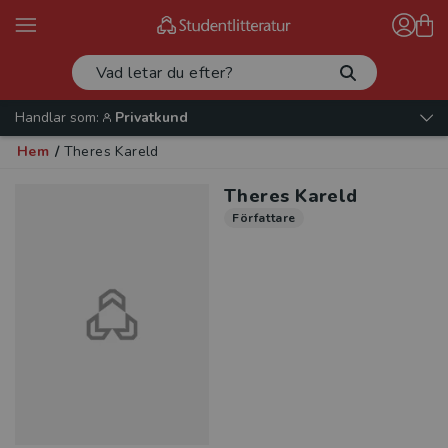
Handlar som:
Privatkund
Hem
/
Theres Kareld
Theres Kareld
Författare