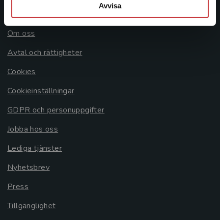
Avvisa
Allmänna länkar
Om oss
Avtal och rättigheter
Cookies
Cookieinställningar
GDPR och personuppgifter
Jobba hos oss
Lediga tjänster
Nyhetsbrev
Press
Tillgänglighet