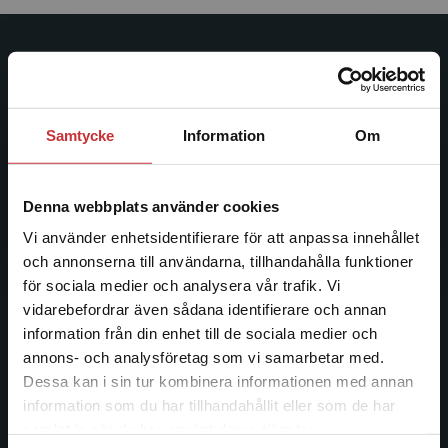
Studentlitteratur
Studentlitteratur grundades 1963 och är idag Sveriges
ledande utbildningsförlag. Med läromedel, kurslitteratur,
Samtycke
Information
Om
facklitteratur, utbildningar och digitala
informationstjänster i utbudet, finns Studentlitteratur med
längs hela kunskapsresan.
Denna webbplats använder cookies
Vi använder enhetsidentifierare för att anpassa innehållet
Kontakta oss
och annonserna till användarna, tillhandahålla funktioner
för sociala medier och analysera vår trafik. Vi
Begränsad fraktregion
Kontakta oss
vidarebefordrar även sådana identifierare och annan
information från din enhet till de sociala medier och
046-31 20 00
annons- och analysföretag som vi samarbetar med.
Dessa kan i sin tur kombinera informationen med annan
Postadress:
information som du har tillhandahållit eller som de har
Box 141
Det verkar som att du besöker
samlat in när du har använt deras tjänster.
221 00 Lund
studentlitteratur.se via en enhet utanför Sverige.