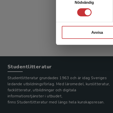
Nödvändig
Avvisa
Studentlitteratur
Studentlitteratur grundades 1963 och är idag Sveriges
ledande utbildningsförlag. Med läromedel, kurslitteratur,
facklitteratur, utbildningar och digitala
informationstjänster i utbudet,
finns Studentlitteratur med längs hela kunskapsresan.