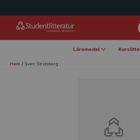
Läromedel
Kurslitt
Hem
/
Sven Stridsberg