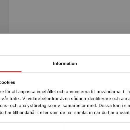
Begränsad fraktregion
Produkter
Information
cookies
e för att anpassa innehållet och annonserna till användarna, tillh
Det verkar som att du besöker studentlitteratur.se via en
vår trafik. Vi vidarebefordrar även sådana identifierare och anna
enhet utanför Sverige. Vi erbjuder inte leveranser utanför
nnons- och analysföretag som vi samarbetar med. Dessa kan i sin
Sverige. För att kunna slutföra ett köp måste
har tillhandahållit eller som de har samlat in när du har använt 
leveransadressen vara i Sverige.
Läs mer
Kontakta kundservice