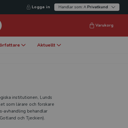
Logga in
Handlar som:
Privatkund
Varukorg
örfattare
Aktuellt
giska institutionen, Lunds
let som lärare och forskare
rs-avhandling behandlar
n Gotland och Tjeckien).