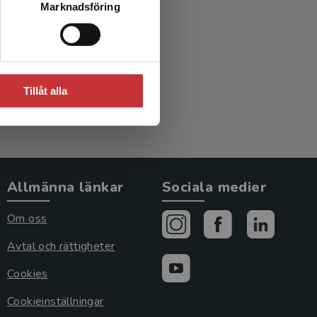
Marknadsföring
Tillåt alla
Allmänna länkar
Sociala medier
Om oss
Avtal och rättigheter
Cookies
Cookieinställningar