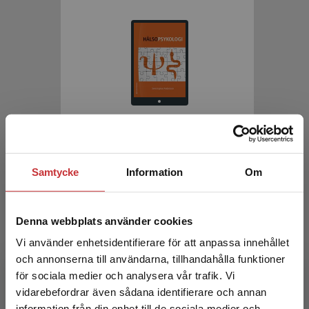
Hälsopsykologi
Andersson, Sven Ingmar
Samtycke
Information
Om
218 kr
inkl. moms
Exkl. moms: 206 kr
Denna webbplats använder cookies
Vi använder enhetsidentifierare för att anpassa innehållet
och annonserna till användarna, tillhandahålla funktioner
för sociala medier och analysera vår trafik. Vi
Begränsad fraktregion
vidarebefordrar även sådana identifierare och annan
information från din enhet till de sociala medier och