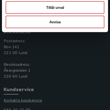
Tillåt urval
Kontakta oss
Kontakta oss
Avvisa
046-31 20 00
Postadress:
Box 141
221 00 Lund
Besöksadress:
Åkergränden 1
Kundservice
Kontakta kundservice
046-31 21 00