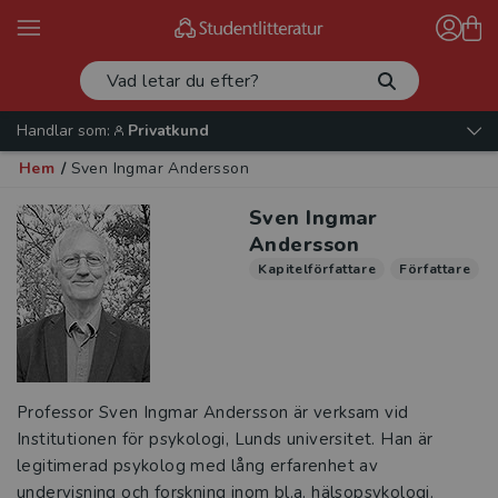
Handlar som:
Privatkund
Hem
/
Sven Ingmar Andersson
Sven Ingmar
Andersson
Kapitelförfattare
Författare
Professor Sven Ingmar Andersson är verksam vid
Institutionen för psykologi, Lunds universitet. Han är
legitimerad psykolog med lång erfarenhet av
undervisning och forskning inom bl.a. hälsopsykologi.