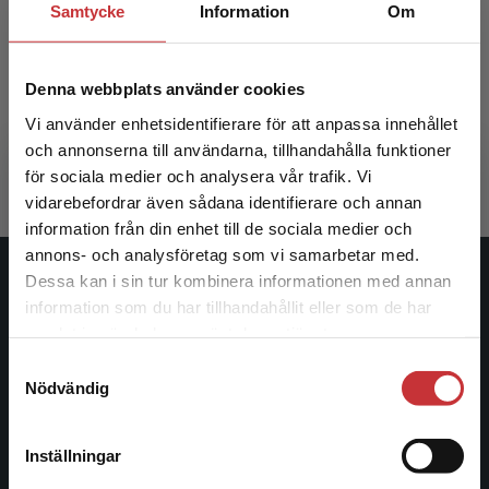
Samtycke
Information
Om
Skogsdynamik och arters bevarande
Denna webbplats använder cookies
Niklasson, M - Nilsson, S G
Vi använder enhetsidentifierare för att anpassa innehållet
407 kr
inkl. moms
och annonserna till användarna, tillhandahålla funktioner
Exkl. moms: 384 kr
för sociala medier och analysera vår trafik. Vi
Begränsad fraktregion
vidarebefordrar även sådana identifierare och annan
information från din enhet till de sociala medier och
annons- och analysföretag som vi samarbetar med.
Dessa kan i sin tur kombinera informationen med annan
Studentlitteratur
information som du har tillhandahållit eller som de har
Det verkar som att du besöker
samlat in när du har använt deras tjänster.
Studentlitteratur grundades 1963 och är idag Sveriges
studentlitteratur.se via en enhet utanför Sverige.
Samtyckesval
ledande utbildningsförlag. Med läromedel, kurslitteratur,
Vi erbjuder inte leveranser utanför Sverige. För
Nödvändig
facklitteratur, utbildningar och digitala
att kunna slutföra ett köp måste
informationstjänster i utbudet, finns Studentlitteratur med
leveransadressen vara i Sverige.
Läs mer
längs hela kunskapsresan.
Inställningar
Kontakta kundservice