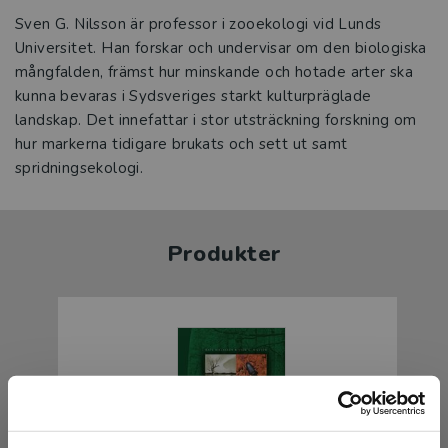
Sven G. Nilsson är professor i zooekologi vid Lunds
Universitet. Han forskar och undervisar om den biologiska
mångfalden, främst hur minskande och hotade arter ska
kunna bevaras i Sydsveriges starkt kulturpräglade
landskap. Det innefattar i stor utsträckning forskning om
hur markerna tidigare brukats och sett ut samt
spridningsekologi.
Produkter