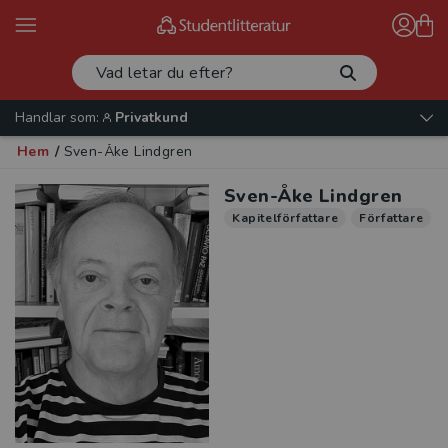
Handlar som:
Privatkund
Hem
/
Sven-Åke Lindgren
Sven-Åke Lindgren
Kapitelförfattare
Författare