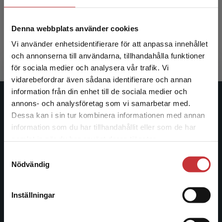
Engdahl, O - Lindgren, S-Å
Engdahl, O
Denna webbplats använder cookies
240 kr
inkl. moms
386 kr
ink
Vi använder enhetsidentifierare för att anpassa innehållet
Exkl. moms: 226 kr
Exkl. moms
och annonserna till användarna, tillhandahålla funktioner
för sociala medier och analysera vår trafik. Vi
Begränsad fraktregion
vidarebefordrar även sådana identifierare och annan
information från din enhet till de sociala medier och
annons- och analysföretag som vi samarbetar med.
Studentlitteratur
Dessa kan i sin tur kombinera informationen med annan
information som du har tillhandahållit eller som de har
Studentlitteratur grundades 1963 och är idag Sveriges
Det verkar som att du besöker
samlat in när du har använt deras tjänster.
ledande utbildningsförlag. Med läromedel, kurslitteratur,
studentlitteratur.se via en enhet utanför Sverige.
facklitteratur, utbildningar och digitala
Samtyckesval
Vi erbjuder inte leveranser utanför Sverige. För
informationstjänster i utbudet, finns Studentlitteratur med
Nödvändig
att kunna slutföra ett köp måste
längs hela kunskapsresan.
leveransadressen vara i Sverige.
Läs mer
Inställningar
Kontakta oss
Kontakta kundservice