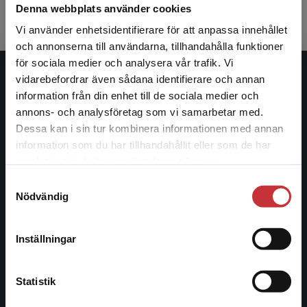
minoritetskulturer og identiteter i lærebøger,
Denna webbplats använder cookies
eksemplificeret ved samerne i en norsk lærebog (2007)
Vi använder enhetsidentifierare för att anpassa innehållet
och annonserna till användarna, tillhandahålla funktioner
för sociala medier och analysera vår trafik. Vi
Begränsad fraktregion
vidarebefordrar även sådana identifierare och annan
Studentlitteratur
information från din enhet till de sociala medier och
annons- och analysföretag som vi samarbetar med.
Studentlitteratur grundades 1963 och är idag Sveriges
Dessa kan i sin tur kombinera informationen med annan
ledande utbildningsförlag. Med läromedel, kurslitteratur,
information som du har tillhandahållit eller som de har
facklitteratur, utbildningar och digitala
Det verkar som att du besöker
samlat in när du har använt deras tjänster.
informationstjänster i utbudet, finns Studentlitteratur med
studentlitteratur.se via en enhet utanför Sverige.
längs hela kunskapsresan.
Samtyckesval
Vi erbjuder inte leveranser utanför Sverige. För
Nödvändig
att kunna slutföra ett köp måste
leveransadressen vara i Sverige.
Läs mer
Kontakta oss
Inställningar
Kontakta oss
Kontakta kundservice
046-31 20 00
Statistik
Postadress: