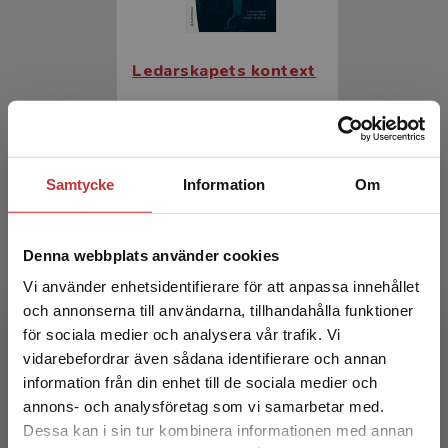
Ledarskapets kontext
Alvinius, Aida m.fl.
329 kr
inkl. moms
Exkl. moms: 310 kr
Samtycke
Information
Om
Denna webbplats använder cookies
Vi använder enhetsidentifierare för att anpassa innehållet
och annonserna till användarna, tillhandahålla funktioner
för sociala medier och analysera vår trafik. Vi
Begränsad fraktregion
vidarebefordrar även sådana identifierare och annan
information från din enhet till de sociala medier och
Ledarskapets kontext
annons- och analysföretag som vi samarbetar med.
Dessa kan i sin tur kombinera informationen med annan
Alvinius, Aida m.fl.