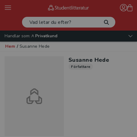
Handlar som:
Privatkund
Hem
/
Susanne Hede
Susanne Hede
Författare