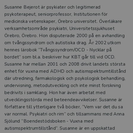
Susanne Bejerot är psykiater och legitimerad
psykoterapeut, seniorprofessor, Institutionen för
medicinska vetenskaper, Örebro universitet. Överläkare
verksamhetsområde psykiatri, Universitetssjukhuset
Örebro, Örebro. Hon disputerade 2000 på en avhandling
om tvångssyndrom och autistiska drag. År 2002 utkom
hennes lärobok “Tvångssyndrom/OCD - Nycklar på
bordet” som bl.a. beskriver hur KBT går till vid OCD.
Susanne har mellan 2001 och 2008 drivit landets största
enhet för vuxna med ADHD och autismspektrumtillstånd
där utredning, farmakologisk och psykologisk behandling,
undervisning, metodutveckling och inte minst forskning
bedrivits i samklang. Hon har även arbetat med
utvecklingsstörda med beteendeavvikelser. Susanne är
författare till ytterligare två böcker, “Vem var det du sa
var normal. Psykiatri och rim” och tillsammans med Anna
Sjölund “Boendestödsboken - Vuxna med
autismspektrumtillstånd”. Susanne är en uppskattad