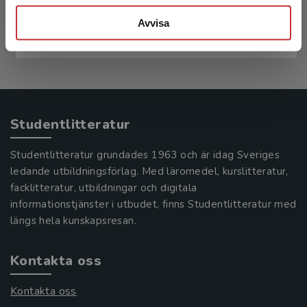
Bejerot, Susanne
Avvisa
376 kr
inkl. moms
Exkl. moms: 355 kr
Studentlitteratur
Studentlitteratur grundades 1963 och är idag Sveriges
ledande utbildningsförlag. Med läromedel, kurslitteratur,
facklitteratur, utbildningar och digitala
informationstjänster i utbudet, finns Studentlitteratur med
längs hela kunskapsresan.
Kontakta oss
Kontakta oss