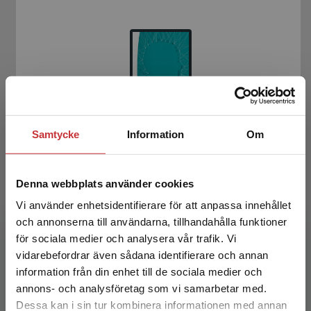
Samtycke
Information
Om
Psykiatri
Herlofson, Jörgen m.fl. (red.)
Denna webbplats använder cookies
722 kr
inkl. moms
Vi använder enhetsidentifierare för att anpassa innehållet
Exkl. moms: 681 kr
och annonserna till användarna, tillhandahålla funktioner
för sociala medier och analysera vår trafik. Vi
Begränsad fraktregion
vidarebefordrar även sådana identifierare och annan
information från din enhet till de sociala medier och
annons- och analysföretag som vi samarbetar med.
Dessa kan i sin tur kombinera informationen med annan