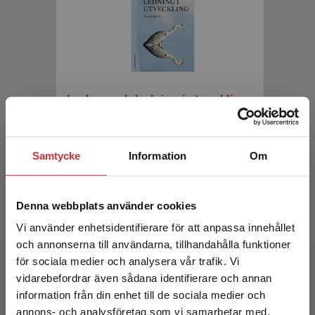
Ledare och ledning i utveckling
Gjerde, Susann
455 kr
inkl. moms
Samtycke
Information
Om
Exkl. moms: 429 kr
Denna webbplats använder cookies
Vi använder enhetsidentifierare för att anpassa innehållet
och annonserna till användarna, tillhandahålla funktioner
för sociala medier och analysera vår trafik. Vi
Begränsad fraktregion
vidarebefordrar även sådana identifierare och annan
information från din enhet till de sociala medier och
annons- och analysföretag som vi samarbetar med.