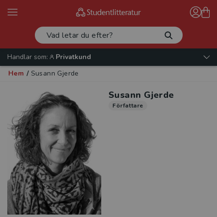
Handlar som:
Privatkund
Hem
/
Susann Gjerde
Susann Gjerde
Författare