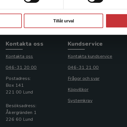
Exkl. moms: 690 kr
Stäng
Tillåt urval
Kontakta oss
Kundservice
Kontakta oss
Kontakta kundservice
046-31 20 00
046-31 21 00
Postadress:
Frågor och svar
Box 141
Köpvillkor
221 00 Lund
Systemkrav
Besöksadress:
Åkergränden 1