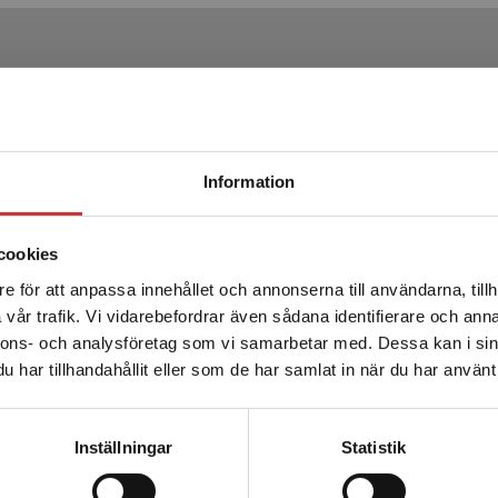
Produkter
Begränsad fraktregion
Information
cookies
e för att anpassa innehållet och annonserna till användarna, tillh
Det verkar som att du besöker studentlitteratur.se via en
vår trafik. Vi vidarebefordrar även sådana identifierare och anna
enhet utanför Sverige. Vi erbjuder inte leveranser utanför
nnons- och analysföretag som vi samarbetar med. Dessa kan i sin
Sverige. För att kunna slutföra ett köp måste
Kielhofners Model of Human
har tillhandahållit eller som de har samlat in när du har använt 
leveransadressen vara i Sverige.
Läs mer
Occupation
Kontakta kundservice
Inställningar
Statistik
Taylor, Renée R (red.)
731 kr
inkl. moms