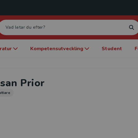
eratur
Kompetensutveckling
Student
F
san Prior
attare