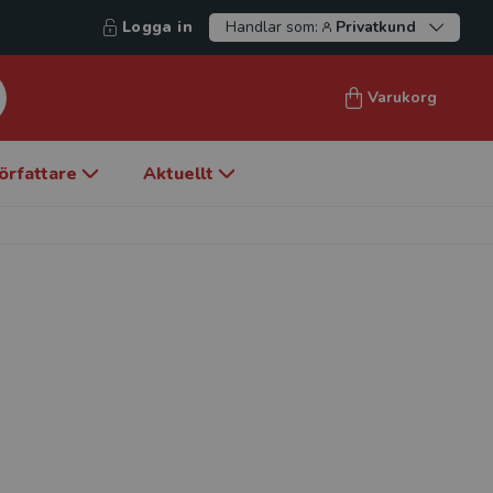
Logga in
Handlar som:
Privatkund
Varukorg
örfattare
Aktuellt