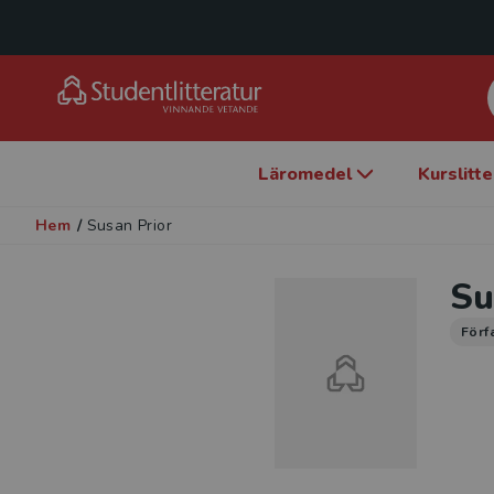
Läromedel
Kurslitt
Hem
/
Susan Prior
Su
Förf