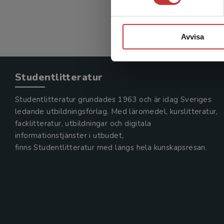
Avvisa
Studentlitteratur
Studentlitteratur grundades 1963 och är idag Sveriges
ledande utbildningsförlag. Med läromedel, kurslitteratur,
facklitteratur, utbildningar och digitala
informationstjänster i utbudet,
finns Studentlitteratur med längs hela kunskapsresan.