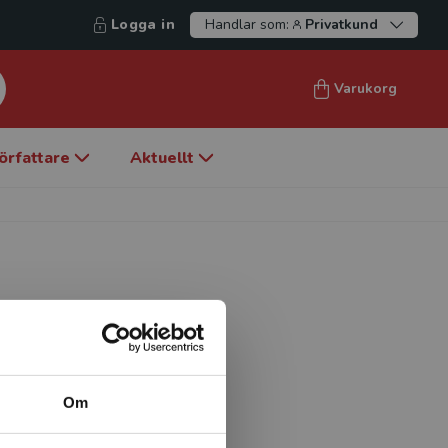
Logga in
Handlar som:
Privatkund
Varukorg
örfattare
Aktuellt
n och svenska som andraspråk
farenhet, även från
ogena elevgrupper genom
Om