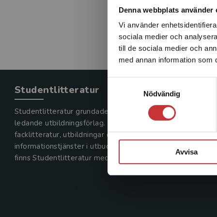
Denna webbplats använder 
Vi använder enhetsidentifierar
sociala medier och analysera 
till de sociala medier och a
med annan information som du 
Samtyckesval
Studentlitteratur
Nödvändig
Studentlitteratur grundades 1963 och är idag Sveriges
ledande utbildningsförlag. Med läromedel, kurslitteratur,
facklitteratur, utbildningar och digitala
informationstjänster i utbudet,
Avvisa
finns Studentlitteratur med längs hela kunskapsresan.