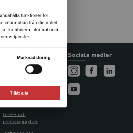
andahålla funktioner för
n information från din enhet
 tur kombinera informationen
deras tjänster.
Allmänna länkar
Sociala medier
Marknadsföring
Om oss
Avtal och rättigheter
Cookies
Tillåt alla
Cookieinställningar
GDPR och
personuppgifter