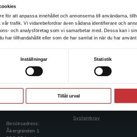
cookies
e för att anpassa innehållet och annonserna till användarna, tillh
Det verkar som att du besöker studentlitteratur.se via en
vår trafik. Vi vidarebefordrar även sådana identifierare och anna
enhet utanför Sverige. Vi erbjuder inte leveranser utanför
nnons- och analysföretag som vi samarbetar med. Dessa kan i sin
Sverige. För att kunna slutföra ett köp måste
har tillhandahållit eller som de har samlat in när du har använt 
leveransadressen vara i Sverige.
Läs mer
Kontakta kundservice
Kontakta oss
Kundservice
Inställningar
Statistik
Kontakta oss
Kontakta kundservice
046-31 20 00
046-31 21 00
Stäng
Postadress:
Frågor och svar
Tillåt urval
Box 141
Köpvillkor
221 00 Lund
Systemkrav
Besöksadress:
Åkergränden 1