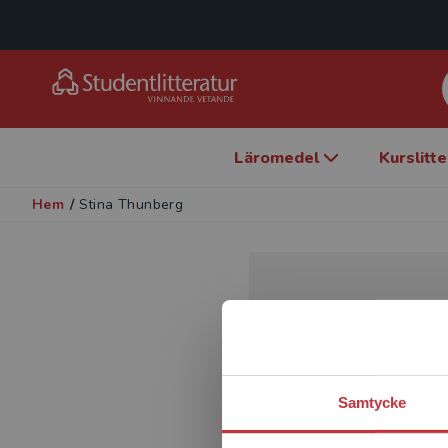
Läromedel
Kurslitt
Hem
/
Stina Thunberg
Samtycke