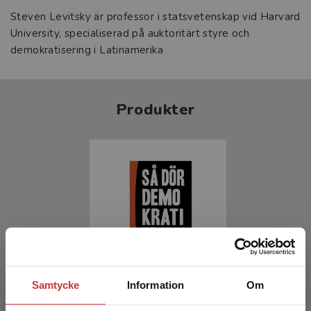
Steven Levitsky är professor i statsvetenskap vid Harvard
University, specialiserad på auktoritärt styre och
demokratisering i Latinamerika
Produkter
Så dör demokratier
Samtycke
Information
Om