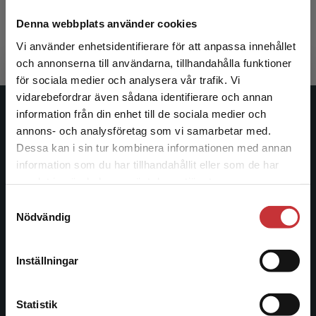
Levitsky, S - Ziblatt, D
341 kr
inkl. moms
Denna webbplats använder cookies
Exkl. moms: 322 kr
Vi använder enhetsidentifierare för att anpassa innehållet
och annonserna till användarna, tillhandahålla funktioner
för sociala medier och analysera vår trafik. Vi
Begränsad fraktregion
vidarebefordrar även sådana identifierare och annan
information från din enhet till de sociala medier och
Studentlitteratur
annons- och analysföretag som vi samarbetar med.
Dessa kan i sin tur kombinera informationen med annan
Studentlitteratur grundades 1963 och är idag Sveriges
information som du har tillhandahållit eller som de har
ledande utbildningsförlag. Med läromedel, kurslitteratur,
Det verkar som att du besöker
samlat in när du har använt deras tjänster.
facklitteratur, utbildningar och digitala
studentlitteratur.se via en enhet utanför Sverige.
Samtyckesval
informationstjänster i utbudet, finns Studentlitteratur med
Vi erbjuder inte leveranser utanför Sverige. För
Nödvändig
längs hela kunskapsresan.
att kunna slutföra ett köp måste
leveransadressen vara i Sverige.
Läs mer
Kontakta oss
Inställningar
Kontakta kundservice
Kontakta oss
Statistik