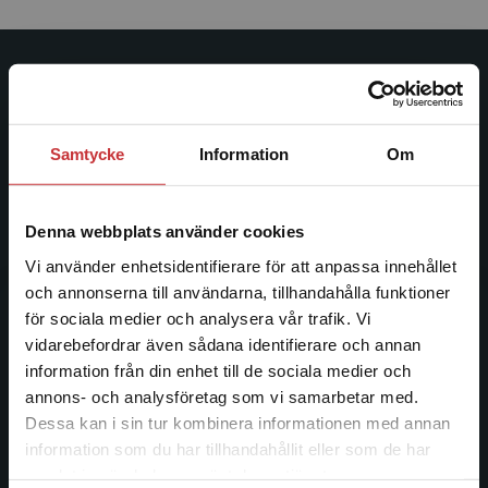
Studentlitteratur
Studentlitteratur grundades 1963 och är idag Sveriges
Samtycke
Information
Om
ledande utbildningsförlag. Med läromedel, kurslitteratur,
facklitteratur, utbildningar och digitala
informationstjänster i utbudet, finns Studentlitteratur med
Denna webbplats använder cookies
längs hela kunskapsresan.
Vi använder enhetsidentifierare för att anpassa innehållet
och annonserna till användarna, tillhandahålla funktioner
Kontakta oss
för sociala medier och analysera vår trafik. Vi
Begränsad fraktregion
vidarebefordrar även sådana identifierare och annan
Kontakta oss
information från din enhet till de sociala medier och
046-31 20 00
annons- och analysföretag som vi samarbetar med.
Dessa kan i sin tur kombinera informationen med annan
Postadress:
information som du har tillhandahållit eller som de har
Box 141
Det verkar som att du besöker
samlat in när du har använt deras tjänster.
studentlitteratur.se via en enhet utanför Sverige.