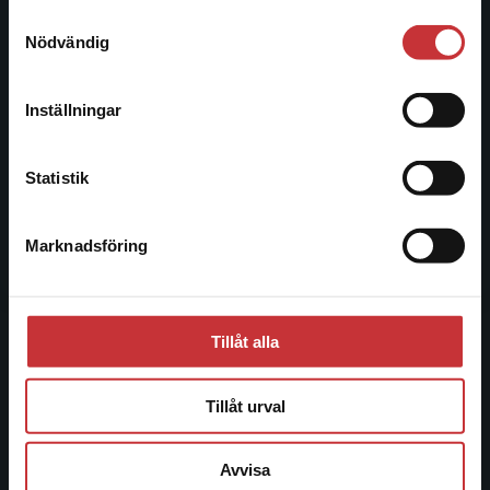
221 00 Lund
Samtyckesval
Vi erbjuder inte leveranser utanför Sverige. För
Nödvändig
Besöksadress:
att kunna slutföra ett köp måste
Åkergränden 1
leveransadressen vara i Sverige.
Läs mer
Inställningar
Kontakta kundservice
Kundservice
Statistik
Kontakta kundservice
Marknadsföring
Stäng
046-31 21 00
Frågor och svar
Köpvillkor
Tillåt alla
Systemkrav
Tillåt urval
Allmänna länkar
Avvisa