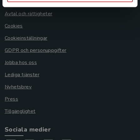
Om oss
Avtal och rättigheter
Cookies
Cookieinställningar
GDPR och personuppgifter
Jobba hos oss
Lediga tjänster
Nyhetsbrev
Press
Tillgänglighet
Sociala medier