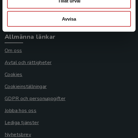
Tillåt urval
Köpvillkor
Systemkrav
Avvisa
Allmänna länkar
Om oss
Avtal och rättigheter
Cookies
Cookieinställningar
GDPR och personuppgifter
Jobba hos oss
Lediga tjänster
Nyhetsbrev