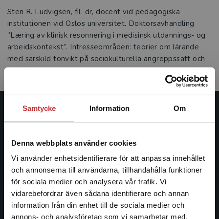
Sten R. Ludvigsen, fil. dr, docent vid pedagogiska
institutionen vid Oslos universitet. Doktorsavhandling
”Læring av klinisk resonnering i medisinsk utdannings- og
arbeidskontekst”. Intresseområden: teorier om lärande
med särskild tonvikt på sociokulturella angreppssätt och
högre utbildning.
Samtycke
Information
Om
Studentlitteratur
Studentlitteratur grundades 1963 och är idag Sveriges
Denna webbplats använder cookies
ledande utbildningsförlag. Med läromedel, kurslitteratur,
Vi använder enhetsidentifierare för att anpassa innehållet
facklitteratur, utbildningar och digitala
och annonserna till användarna, tillhandahålla funktioner
informationstjänster i utbudet, finns Studentlitteratur med
för sociala medier och analysera vår trafik. Vi
längs hela kunskapsresan.
Begränsad fraktregion
vidarebefordrar även sådana identifierare och annan
information från din enhet till de sociala medier och
Kontakta oss
annons- och analysföretag som vi samarbetar med.