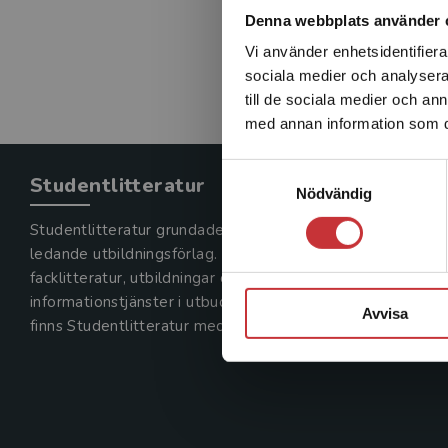
Denna webbplats använder 
Vi använder enhetsidentifierar
sociala medier och analysera 
till de sociala medier och a
med annan information som du 
Samtyckesval
Studentlitteratur
Nödvändig
Studentlitteratur grundades 1963 och är idag Sveriges
ledande utbildningsförlag. Med läromedel, kurslitteratur,
facklitteratur, utbildningar och digitala
informationstjänster i utbudet,
Avvisa
finns Studentlitteratur med längs hela kunskapsresan.