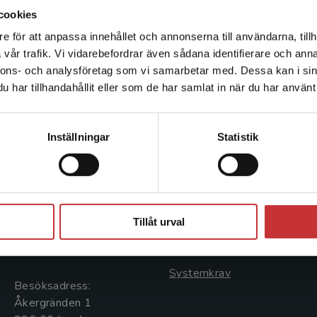
cookies
e för att anpassa innehållet och annonserna till användarna, tillh
Det verkar som att du besöker studentlitteratur.se via en
vår trafik. Vi vidarebefordrar även sådana identifierare och anna
enhet utanför Sverige. Vi erbjuder inte leveranser utanför
nnons- och analysföretag som vi samarbetar med. Dessa kan i sin
Sverige. För att kunna slutföra ett köp måste
har tillhandahållit eller som de har samlat in när du har använt 
leveransadressen vara i Sverige.
Läs mer
Kontakta kundservice
Kontakta oss
Kundservice
Inställningar
Statistik
Kontakta oss
Kontakta kundservice
046-31 20 00
046-31 21 00
Stäng
Postadress:
Frågor och svar
Tillåt urval
Box 141
Köpvillkor
221 00 Lund
Systemkrav
Besöksadress:
Åkergränden 1