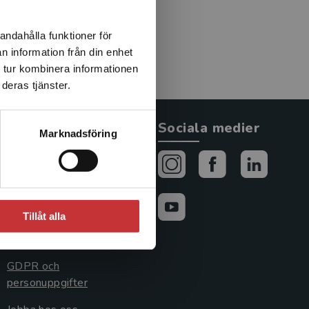
andahålla funktioner för
n information från din enhet
 tur kombinera informationen
deras tjänster.
Allmänna länkar
Sociala medier
Marknadsföring
Om oss
Avtal och rättigheter
Cookies
Tillåt alla
Cookieinställningar
GDPR och
personuppgifter