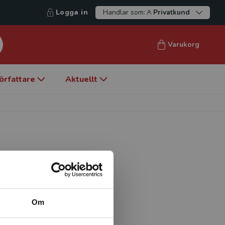
Logga in
Handlar som:
Privatkund
Varukorg
örfattare
Aktuellt
urvetenskap, är verksamma
kningsfältet svenska med
Om