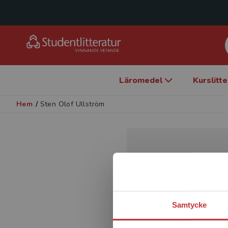
Läromedel
Kurslitt
Hem
/
Sten Olof Ullström
Samtycke