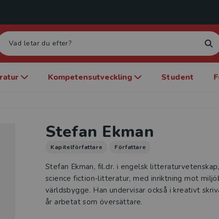
eratur
Kompetensutveckling
Student
F
Stefan Ekman
Kapitelförfattare
Författare
Stefan Ekman, fil.dr. i engelsk litteraturvetenska
science fiction-litteratur, med inriktning mot milj
världsbygge. Han undervisar också i kreativt skr
år arbetat som översättare.