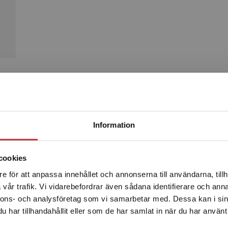
Produkter
Begränsad fraktregion
Information
cookies
e för att anpassa innehållet och annonserna till användarna, tillh
Det verkar som att du besöker studentlitteratur.se via en
vår trafik. Vi vidarebefordrar även sådana identifierare och anna
enhet utanför Sverige. Vi erbjuder inte leveranser utanför
nnons- och analysföretag som vi samarbetar med. Dessa kan i sin
Sverige. För att kunna slutföra ett köp måste
har tillhandahållit eller som de har samlat in när du har använt 
leveransadressen vara i Sverige.
Läs mer