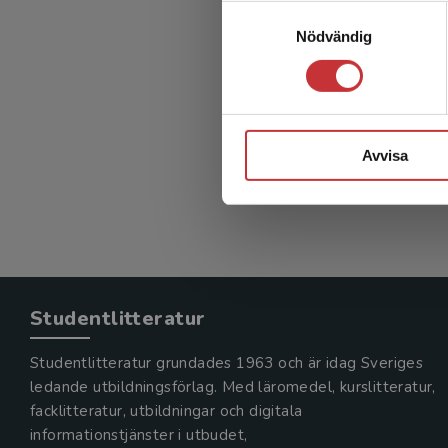
Använd
Samtyckesval
Nödvändig
352 kr
in
Avvisa
Exkl. mom
Studentlitteratur
Studentlitteratur grundades 1963 och är idag Sveriges
ledande utbildningsförlag. Med läromedel, kurslitteratur,
facklitteratur, utbildningar och digitala
informationstjänster i utbudet,