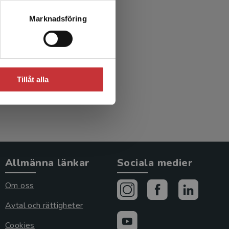
n och
Marknadsföring
Tryckt +
36 mån
Tillåt alla
Allmänna länkar
Sociala medier
Om oss
Avtal och rättigheter
Cookies