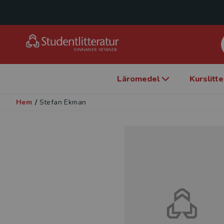
Läromedel
Kurslitt
Hem
/
Stefan Ekman