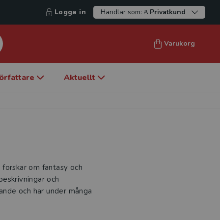
Logga in
Handlar som:
Privatkund
Varukorg
örfattare
Aktuellt
p, forskar om fantasy och
öbeskrivningar och
ivande och har under många