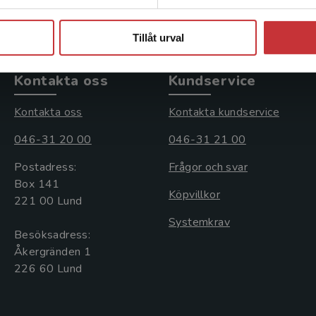
Stäng
Tillåt urval
Kontakta oss
Kundservice
Kontakta oss
Kontakta kundservice
046-31 20 00
046-31 21 00
Postadress:
Frågor och svar
Box 141
Köpvillkor
221 00 Lund
Systemkrav
Besöksadress:
Åkergränden 1