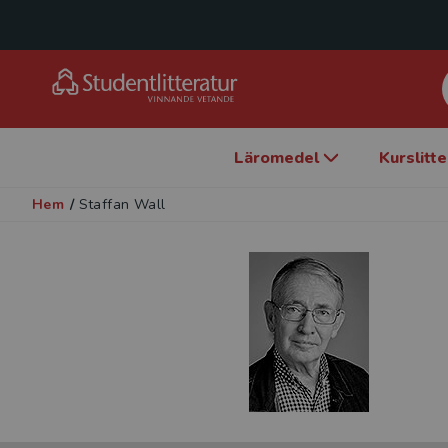
Läromedel
Kurslitt
Hem
/
Staffan Wall