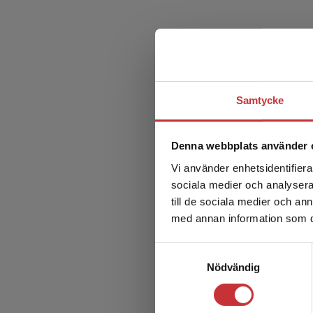
Samtycke
Denna webbplats använder 
Vi använder enhetsidentifierar
sociala medier och analysera 
till de sociala medier och a
med annan information som du 
Samtyckesval
Nödvändig