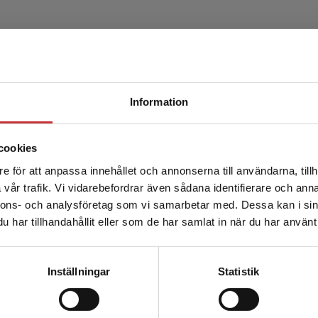
Produkter
Begränsad fraktregion
Information
cookies
e för att anpassa innehållet och annonserna till användarna, tillh
Det verkar som att du besöker studentlitteratur.se via en
vår trafik. Vi vidarebefordrar även sådana identifierare och anna
enhet utanför Sverige. Vi erbjuder inte leveranser utanför
nnons- och analysföretag som vi samarbetar med. Dessa kan i sin
Sverige. För att kunna slutföra ett köp måste
Yt- och kolloidkemi
har tillhandahållit eller som de har samlat in när du har använt 
leveransadressen vara i Sverige.
Läs mer
Kontakta kundservice
Kronberg, B. - Wall, S.
Inställningar
Statistik
458 kr
inkl. moms
Exkl. moms: 432 kr