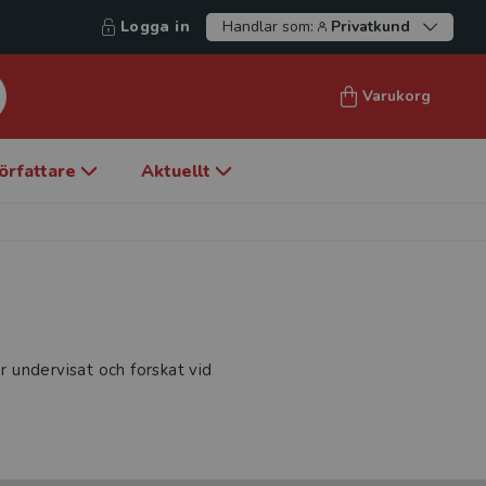
Logga in
Handlar som:
Privatkund
Varukorg
örfattare
Aktuellt
år undervisat och forskat vid