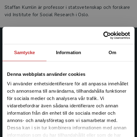
Staffan Kumlin är professor i statsvetenskap och forskare
vid Institute for Social Research i Oslo.
Studentlitteratur
Samtycke
Information
Om
Studentlitteratur grundades 1963 och är idag Sveriges
ledande utbildningsförlag. Med läromedel, kurslitteratur,
facklitteratur, utbildningar och digitala
Denna webbplats använder cookies
informationstjänster i utbudet, finns Studentlitteratur med
Vi använder enhetsidentifierare för att anpassa innehållet
längs hela kunskapsresan.
och annonserna till användarna, tillhandahålla funktioner
för sociala medier och analysera vår trafik. Vi
Kontakta oss
Begränsad fraktregion
vidarebefordrar även sådana identifierare och annan
information från din enhet till de sociala medier och
Kontakta oss
annons- och analysföretag som vi samarbetar med.
Dessa kan i sin tur kombinera informationen med annan
046-31 20 00
information som du har tillhandahållit eller som de har