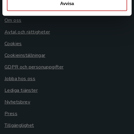
Avvisa
Allmänna länkar
Om oss
Avtal och rättigheter
Cookies
Cookieinställningar
GDPR och personuppgifter
Jobba hos oss
Lediga tjänster
Nyhetsbrev
Press
Tillgänglighet