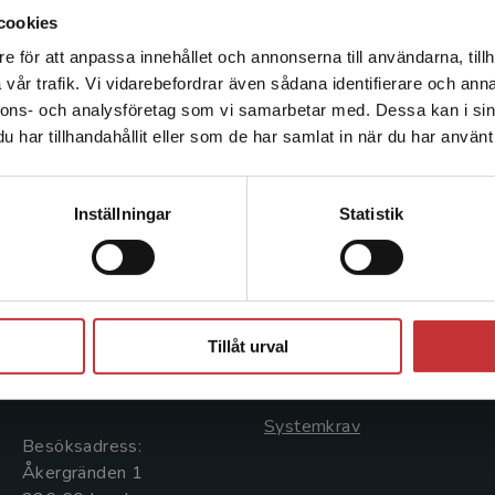
familj och barn.
cookies
e för att anpassa innehållet och annonserna till användarna, tillh
Det verkar som att du besöker studentlitteratur.se via en
vår trafik. Vi vidarebefordrar även sådana identifierare och anna
enhet utanför Sverige. Vi erbjuder inte leveranser utanför
nnons- och analysföretag som vi samarbetar med. Dessa kan i sin
Sverige. För att kunna slutföra ett köp måste
har tillhandahållit eller som de har samlat in när du har använt 
leveransadressen vara i Sverige.
Läs mer
Kontakta kundservice
Kontakta oss
Kundservice
Inställningar
Statistik
Kontakta oss
Kontakta kundservice
046-31 20 00
046-31 21 00
Stäng
Postadress:
Frågor och svar
Tillåt urval
Box 141
Köpvillkor
221 00 Lund
Systemkrav
Besöksadress:
Åkergränden 1