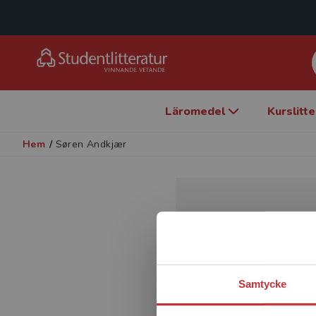
Läromedel
Kurslitt
Hem
/
Søren Andkjær
Samtycke