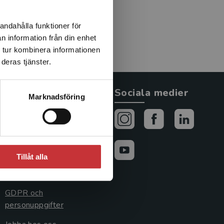
andahålla funktioner för
n information från din enhet
 tur kombinera informationen
deras tjänster.
Allmänna länkar
Sociala medier
Marknadsföring
Om oss
Avtal och rättigheter
Cookies
Tillåt alla
Cookieinställningar
GDPR och
personuppgifter