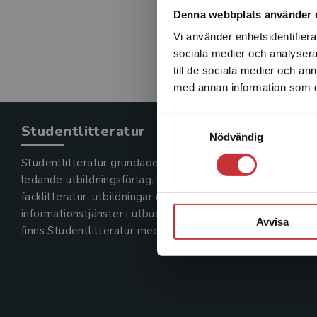
Denna webbplats använder 
Vi använder enhetsidentifierar
sociala medier och analysera 
till de sociala medier och a
med annan information som du 
Samtyckesval
Studentlitteratur
Nödvändig
Studentlitteratur grundades 1963 och är idag Sveriges
ledande utbildningsförlag. Med läromedel, kurslitteratur,
facklitteratur, utbildningar och digitala
informationstjänster i utbudet,
Avvisa
finns Studentlitteratur med längs hela kunskapsresan.