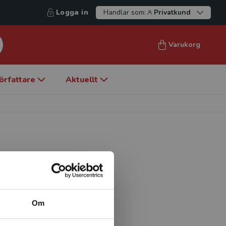
Logga in
Handlar som:
Privatkund
Varukorg
örfattare
Aktuellt
 Idræt og Biomekanik,
 i friluftsliv med fokus på
s forskning handlar om risk
Om
ydelse för deltagande i
mt utövar friluftsliv med