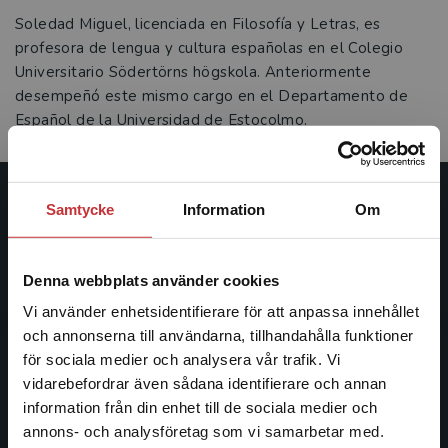
Soledad Miguel, licenciada en Filosofía y Letras, es
profesora de lengua y cultura españolas en el Colegio
Universitario Södertörns högskola. Anteriormente
desempeñó este mismo cargo en el Departamento de
Español de la Universidad de Estocolmo.
Samtycke
Information
Om
Studentlitteratur
Studentlitteratur grundades 1963 och är idag Sveriges
Denna webbplats använder cookies
ledande utbildningsförlag. Med läromedel, kurslitteratur,
facklitteratur, utbildningar och digitala
Vi använder enhetsidentifierare för att anpassa innehållet
informationstjänster i utbudet, finns Studentlitteratur med
och annonserna till användarna, tillhandahålla funktioner
längs hela kunskapsresan.
för sociala medier och analysera vår trafik. Vi
Begränsad fraktregion
vidarebefordrar även sådana identifierare och annan
information från din enhet till de sociala medier och
Kontakta oss
annons- och analysföretag som vi samarbetar med.